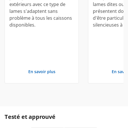
extérieurs avec ce type de
lames dites our
lames s'adaptent sans
présentent donc
problème à tous les caissons
d'être particuli
disponibles.
silencieuses à l'
En savoir plus
En savoi
Testé et approuvé