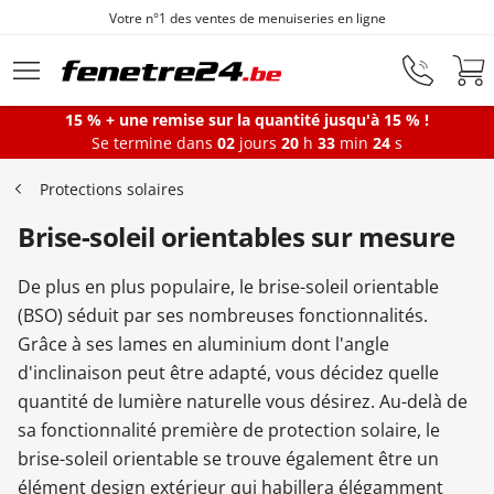
Fenêtres sur mesure depuis 1872
Aller au contenu principal
15 % + une remise sur la quantité jusqu'à 15 % !
Se termine dans
02
jours
20
h
33
min
23
s
Fenêtres
Protections solaires
Brise-soleil orientables sur mesure
Portes-fenêtres
De plus en plus populaire, le brise-soleil orientable
Baies vitrées
(BSO) séduit par ses nombreuses fonctionnalités.
Grâce à ses lames en aluminium dont l'angle
d'inclinaison peut être adapté, vous décidez quelle
Portes d'entrée
quantité de lumière naturelle vous désirez. Au-delà de
sa fonctionnalité première de protection solaire, le
brise-soleil orientable se trouve également être un
Protections solaires
élément design extérieur qui habillera élégamment