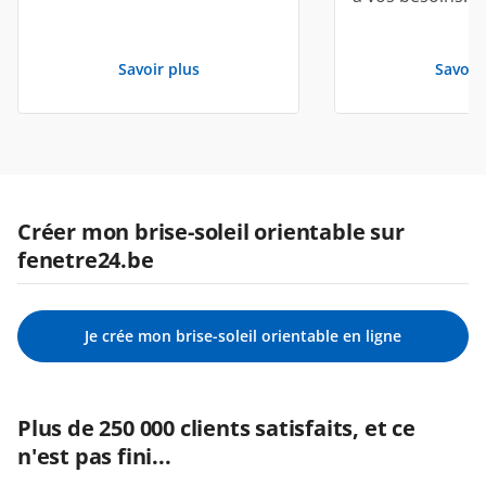
Savoir plus
Savoir
Créer mon brise-soleil orientable sur
fenetre24.be
Je crée mon brise-soleil orientable en ligne
Plus de 250 000 clients satisfaits, et ce
n'est pas fini...