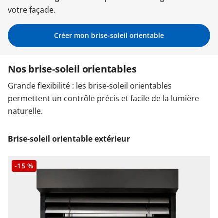
votre façade.
Garages & Carports
Créer mon brise-soleil orientable
Clôtures et portails
Nos brise-soleil orientables
Grande flexibilité : les brise-soleil orientables
M'identifier
permettent un contrôle précis et facile de la lumière
naturelle.
Conseils gratuits
Brise-soleil orientable extérieur
-15 %