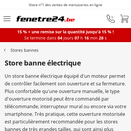
 n°1 des ventes de menuiseries en ligne
Aller au contenu principal
15 % + une remise sur la quantité jusqu'à 15 % !
Se termine dans
04
jours
07
h
16
min
27
s
Fenêtres
Stores bannes
Store banne électrique
Portes-fenêtres
Un store banne électrique équipé d'un moteur permet
Baies vitrées
de contrôler facilement son ouverture et sa fermeture.
Plus confortable qu'une ouverture manuelle, le type
d'ouverture motorisé peut être commandé par
Portes d'entrée
télécommande, interrupteur mural ou encore via votre
smartphone. Très pratique, cette ouverture motorisée
est particulièrement recommandée pour les stores
Protections solaires
bannes de très grandes tailles, qui sont ainsi plus