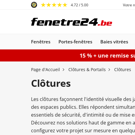
4.72
/ 5.00
Votre 
Fenêtres
Portes-fenêtres
Baies vitrées
15 % + une remise su
Fenêtres
Portes-fenêtres
Baies vitrées
Portes d'entrée
Protections solaires
Portes de garage
Portails
Page d'Accueil
Clôtures & Portails
Clôtures
Clôtures
Les clôtures façonnent l'identité visuelle des 
Portes d'entrée
Baie oscillo-coulissante
Fenêtres
Portes-fenêtres
Volets battants
Portes de garage
Portillons
Fenêtres
Portes d'entrée
Portes-fenêtres
Portails battants
Volets
Portes de garage
Fenêtres
Smart-Slide
Portes d'entrée
Fenêtres
Portes-fe
Brise-so
Portail
Po
des espaces publics. Elles répondent simult
PVC
sectionnelles
PVC
PVC
PVC-Alu
Acier-Alu
roulants
PVC-Alu
enroulables
Bois
Alu
Bois-Alu
orientab
Boi
essentiels de sécurité, d'intimité ou de mise 
Découvrez nos solutions haut de gamme en al
Configurer
Configurer une fenêtre
Configurer
Configurer une 
Configurer une
Configu
configurez votre projet sur mesure en quelque
Configurer
Configurer un portail
Configurer
Configurer une porte d'entrée