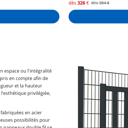
dès
326
€
dès
384
€
un espace ou l'intégralité
 pris en compte afin de
ongueur et la hauteur
l’esthétique privilégiée,
 fabriquées en acier
euses possibilités pour
en panneaux double fil se