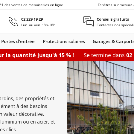
n°1 des ventes de menuiseries en ligne
Fenêtres sur mesure 
Aller au contenu principal
02 229 19 29
Conseils gratuits
Lun. au ven. : 8h-18h
Contactez nos spéciali
Portes d'entrée
Protections solaires
Garages & Carport
r la quantité jusqu'à 15 % !
Se termine dans
02
Carports
Fenêtres de toit
Portes de service
Clôtures
Fenêtre coulissante
Accessoires
Options
Accouplement
Baie vitrée 2
Produits d'en
Baie vitrée 3
Joints de fen
Baie vitrée 4
jardins, des propriétés et
nêtres
leil
s coulissants
rtes d'entrée
Fenêtres Alu
Baie accordéon
Carports
Portes-fenêtres
Stores
Fenêtres de toit
Portes de
Clôtures alu
Baie soulevante-
Stores enrouleurs
Portes-fenêtres Alu
Carports
Portes de
Carports avec abri
Fenêtre coulissa
Pergolas
Grillages rigid
Portes de
Plus d'access
Accessoires
anément à des besoins
les
s
Bois
adossés
bannes
Bois-Alu
service Acier
autoportants
coulissante
extérieurs
service
de jardin
service
en valeur décorative.
Bois
PVC
uminium ou en acier, et
porte-fenêtre
 baie vitrée
rer
Configurer
Configurer
Configurer
Configurer
Configurer
s clics.
Configurer
Configurer
Configurer
Configurer une porte de service