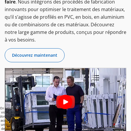
faire
. Nous intégrons des procédés de fabrication
innovants pour optimiser le traitement des matériaux,
qu’il s’agisse de profilés en PVC, en bois, en aluminium
ou de combinaisons de ces matériaux. Découvrez
notre large gamme de produits, conçus pour répondre
à vos besoins.
Découvrez maintenant
En lançant la
vidéo, vous
donnez votre
accord pour
un transfert
de données