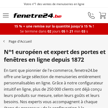
es ventes de menuiseries en ligne
Fenêt
Aller au contenu principal
15 % + une remise sur la quantité jusqu'à 15 % !
Se termine dans
02
jours
05
h
21
min
02
s
Fenêtres
Page d'Accueil
N°1 européen et expert des portes et
Portes-fenêtres
fenêtres en ligne depuis 1872
Baies vitrées
En tant que pionnier de l'e-commerce, fenetre24.be
offre une large sélection de menuiseries entièrement
personnalisables en ligne. Grâce à notre configurateur
Portes d'entrée
intuitif en ligne, plus de 250 000 clients ont déjà conçu
leurs produits sur mesure, selon leurs goûts et leurs
besoins. Nos experts vous accompagnent à chaque
Protections solaires