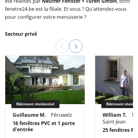
été réalisés par
Neuffer Fenster + Türen GmbH
, dont
fenetre24.be est la filiale. Et vous ? Qu'attendez-vous
pour configurer votre menuiserie ?
Secteur privé
Bâtiment résidentiel
Bâtiment résiden
Guillaume M.
Péruwelz
William T.
Mo
Saint-Jean
16 fenêtres PVC et 1 porte
d'entrée
25 fenêtres PV