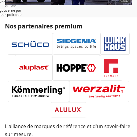
02:37
vers YouTube
qui est
gouverné par
leur politique
de
confidentialité.
Nos partenaires premium
Plus
d'informations
LANCER
LA VIDÉO
L'alliance de marques de référence et d'un savoir-faire
sur mesure.