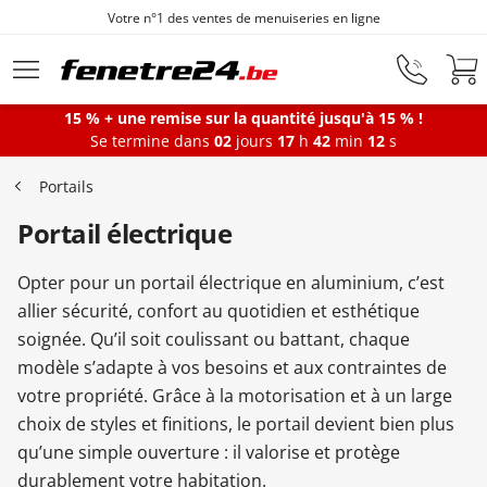
Votre n°1 des ventes de menuiseries en ligne
Aller au contenu principal
15 % + une remise sur la quantité jusqu'à 15 % !
Se termine dans
02
jours
17
h
42
min
11
s
Fenêtres
Portails
Portail électrique
Portes-fenêtres
Opter pour un portail électrique en aluminium, c’est
Baies vitrées
allier sécurité, confort au quotidien et esthétique
soignée. Qu’il soit coulissant ou battant, chaque
modèle s’adapte à vos besoins et aux contraintes de
Portes d'entrée
votre propriété. Grâce à la motorisation et à un large
choix de styles et finitions, le portail devient bien plus
qu’une simple ouverture : il valorise et protège
Protections solaires
durablement votre habitation.