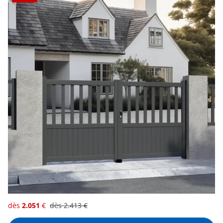
dès
2.051
€
dès
2.413
€