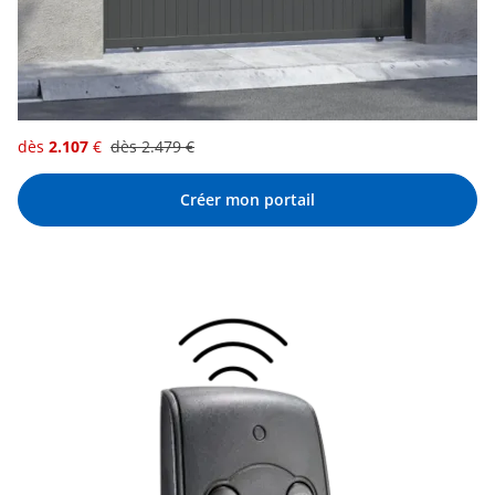
dès
2.107
€
dès
2.479
€
Créer mon portail