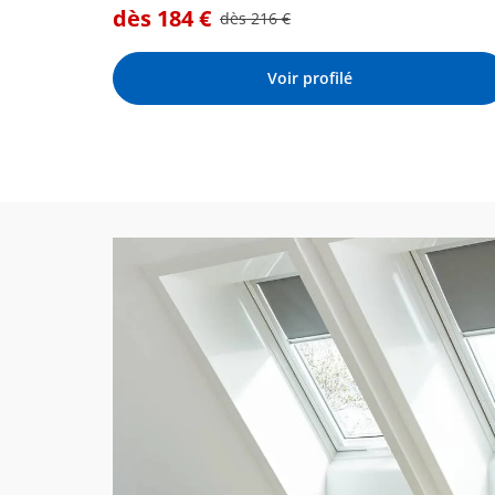
dès
184
€
dès
216
€
Voir profilé