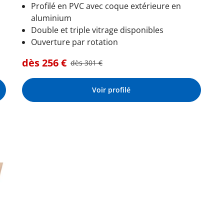
Profilé en PVC avec coque extérieure en
aluminium
Double et triple vitrage disponibles
Ouverture par rotation
dès
256
€
dès
301
€
Voir profilé