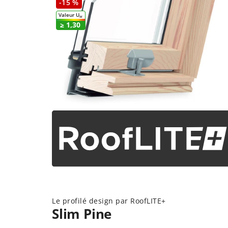
-15 %
Valeur U
W
≥ 1,30
Le profilé design par RoofLITE+
Slim Pine