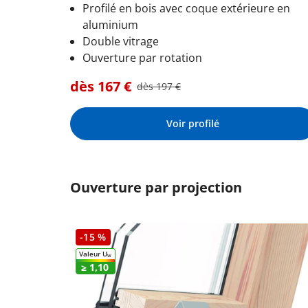
Profilé en bois avec coque extérieure en
aluminium
Double vitrage
Ouverture par rotation
dès
167
€
dès
197
€
Voir profilé
Ouverture par projection
-15 %
Valeur U
W
≥ 1,10