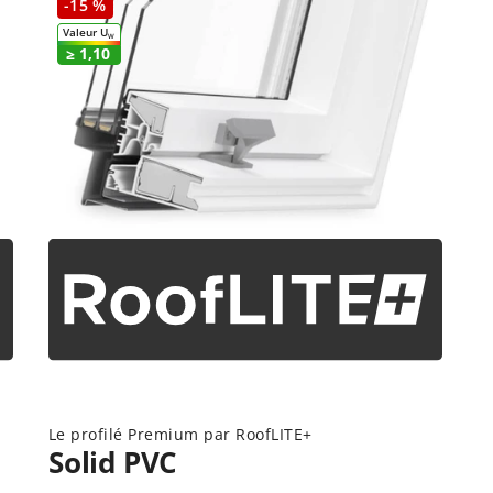
-15 %
Valeur U
W
≥ 1,10
Le profilé Premium par RoofLITE+
Solid PVC