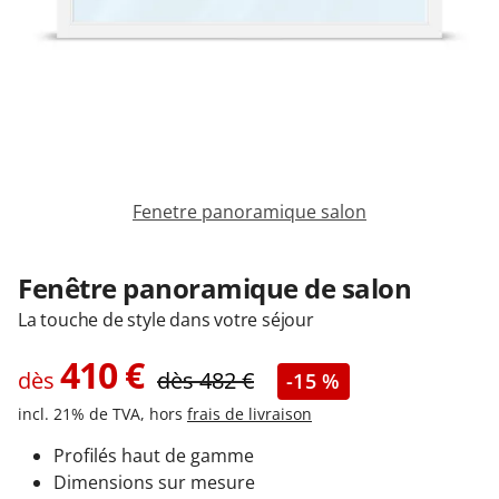
Garages & Carports
Clôtures et portails
M'identifier
Fenetre panoramique salon
Conseils gratuits
Fenêtre panoramique de salon
La touche de style dans votre séjour
410
€
dès
dès
482
€
-15 %
incl. 21% de TVA, hors
frais de livraison
Profilés haut de gamme
Dimensions sur mesure