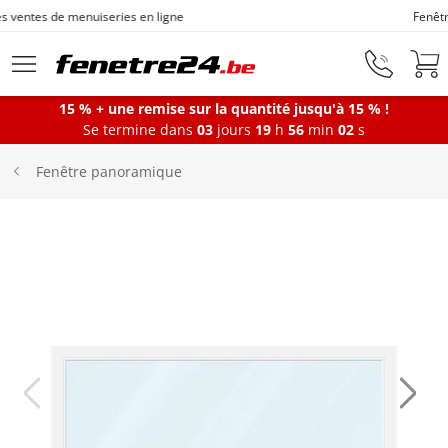
Fenêtres sur mesure depuis 1872
Aller au contenu principal
15 % + une remise sur la quantité jusqu'à 15 % !
Se termine dans
03
jours
19
h
56
min
01
s
Fenêtres
Fenêtre panoramique
Portes-fenêtres
Baies vitrées
Portes d'entrée
Protections solaires