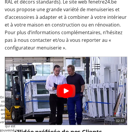
RAL et décors standards). Le site web fenetre24.be
vous propose une grande variété de menuiseries et
d’accessoires à adapter et à combiner à votre intérieur
et à votre maison en construction ou en rénovation.
Pour plus d’informations complémentaires, n’hésitez
pas à nous contacter et/ou à vous reporter au «
configurateur menuiserie ».
En lançant la
vidéo, vous
donnez votre
accord pour
un transfert
de données
02:37
vers YouTube
qui est
gouverné par
La Vidéo préférée de nos Clients