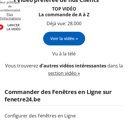
leur politique
de
TOP VIDÉO
confidentialité.
La commande de A à Z
Plus
d'informations
Déjà vue: 28.000
LANCER
LA VIDÉO
Voir la vidéo »
Vu à la télé
Vous trouverez
d'autres vidéos intéressantes
dans la
section vidéo »
Commander des Fenêtres en Ligne sur
fenetre24.be
Configurer des Fenêtres en Ligne