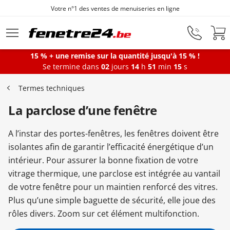
Votre n°1 des ventes de menuiseries en ligne
Aller au contenu principal
15 % + une remise sur la quantité jusqu'à 15 % !
Se termine dans
02
jours
14
h
51
min
15
s
Fenêtres
Termes techniques
La parclose d’une fenêtre
Portes-fenêtres
A l’instar des portes-fenêtres, les fenêtres doivent être
Baies vitrées
isolantes afin de garantir l’efficacité énergétique d’un
intérieur. Pour assurer la bonne fixation de votre
vitrage thermique, une parclose est intégrée au vantail
Portes d'entrée
de votre fenêtre pour un maintien renforcé des vitres.
Plus qu’une simple baguette de sécurité, elle joue des
rôles divers. Zoom sur cet élément multifonction.
Protections solaires