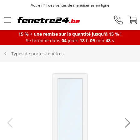
Fenêtres sur mesure depuis 1872
Aller au contenu principal
15 % + une remise sur la quantité jusqu'à 15 % !
Se termine dans
04
jours
18
h
09
min
47
s
Fenêtres
Types de portes-fenêtres
Portes-fenêtres
Baies vitrées
Portes d'entrée
Protections solaires