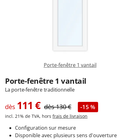
Garages & Carports
Clôtures et portails
M'identifier
Porte-fenêtre 1 vantail
Conseils gratuits
Porte-fenêtre 1 vantail
La porte-fenêtre traditionnelle
111
€
dès
dès
130
€
-15 %
incl. 21% de TVA, hors
frais de livraison
Configuration sur mesure
Disponible avec plusieurs sens d'ouverture