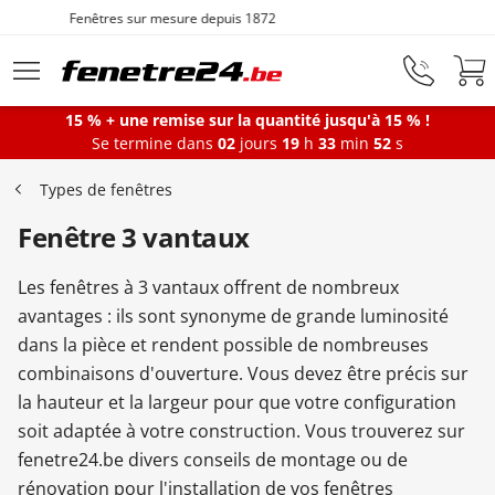
Paiement flexible avec Klarna
Aller au contenu principal
15 % + une remise sur la quantité jusqu'à 15 % !
Se termine dans
02
jours
19
h
33
min
51
s
Fenêtres
Types de fenêtres
Fenêtre 3 vantaux
Portes-fenêtres
Les fenêtres à 3 vantaux offrent de nombreux
Baies vitrées
avantages : ils sont synonyme de grande luminosité
dans la pièce et rendent possible de nombreuses
combinaisons d'ouverture. Vous devez être précis sur
Portes d'entrée
la hauteur et la largeur pour que votre configuration
soit adaptée à votre construction. Vous trouverez sur
fenetre24.be divers conseils de montage ou de
Protections solaires
rénovation pour l'installation de vos fenêtres