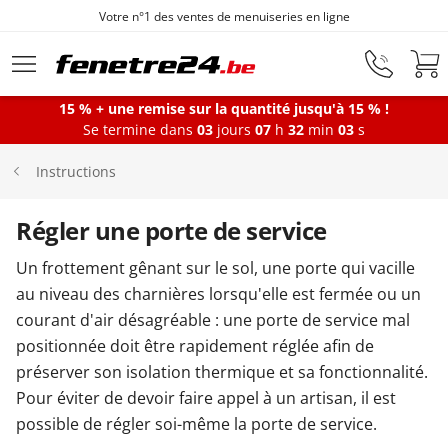
Votre n°1 des ventes de menuiseries en ligne
Aller au contenu principal
15 % + une remise sur la quantité jusqu'à 15 % !
Se termine dans
03
jours
07
h
32
min
02
s
Fenêtres
Instructions
Portes-fenêtres
Régler une porte de service
Un frottement gênant sur le sol, une porte qui vacille
Baies vitrées
au niveau des charnières lorsqu'elle est fermée ou un
courant d'air désagréable : une porte de service mal
positionnée doit être rapidement réglée afin de
Portes d'entrée
préserver son isolation thermique et sa fonctionnalité.
Pour éviter de devoir faire appel à un artisan, il est
Protections solaires
possible de régler soi-même la porte de service.