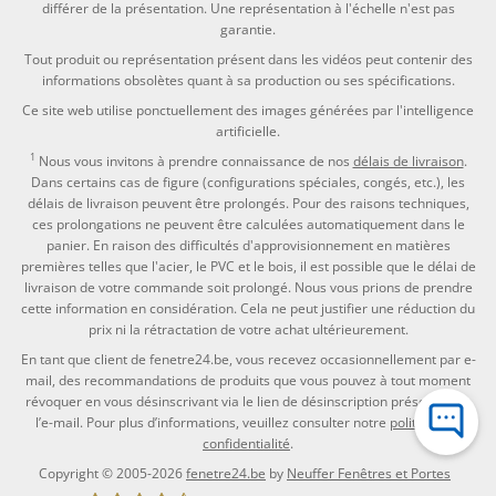
différer de la présentation. Une représentation à l'échelle n'est pas
garantie.
Tout produit ou représentation présent dans les vidéos peut contenir des
informations obsolètes quant à sa production ou ses spécifications.
Ce site web utilise ponctuellement des images générées par l'intelligence
artificielle.
1
Nous vous invitons à prendre connaissance de nos
délais de livraison
.
Dans certains cas de figure (configurations spéciales, congés, etc.), les
délais de livraison peuvent être prolongés. Pour des raisons techniques,
ces prolongations ne peuvent être calculées automatiquement dans le
panier. En raison des difficultés d'approvisionnement en matières
premières telles que l'acier, le PVC et le bois, il est possible que le délai de
livraison de votre commande soit prolongé. Nous vous prions de prendre
cette information en considération. Cela ne peut justifier une réduction du
prix ni la rétractation de votre achat ultérieurement.
En tant que client de fenetre24.be, vous recevez occasionnellement par e-
mail, des recommandations de produits que vous pouvez à tout moment
révoquer en vous désinscrivant via le lien de désinscription présent dans
l’e-mail. Pour plus d’informations, veuillez consulter notre
politique de
confidentialité
.
Copyright © 2005-2026
fenetre24.be
by
Neuffer Fenêtres et Portes