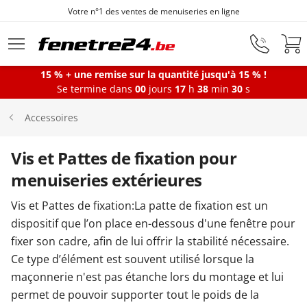
Votre n°1 des ventes de menuiseries en ligne
Aller au contenu principal
15 % + une remise sur la quantité jusqu'à 15 % !
Se termine dans
00
jours
17
h
38
min
30
s
Fenêtres
Accessoires
Portes-fenêtres
Vis et Pattes de fixation pour
menuiseries extérieures
Baies vitrées
Vis et Pattes de fixation:La patte de fixation est un
dispositif que l’on place en-dessous d'une fenêtre pour
fixer son cadre, afin de lui offrir la stabilité nécessaire.
Portes d'entrée
Ce type d’élément est souvent utilisé lorsque la
maçonnerie n'est pas étanche lors du montage et lui
Protections solaires
permet de pouvoir supporter tout le poids de la