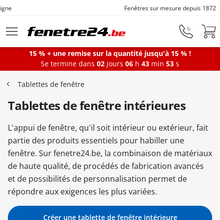
Fenêtres sur mesure depuis 1872
Aller au contenu principal
15 % + une remise sur la quantité jusqu'à 15 % !
Se termine dans
02
jours
06
h
43
min
51
s
Fenêtres
Tablettes de fenêtre
Tablettes de fenêtre intérieures
Portes-fenêtres
L'appui de fenêtre, qu'il soit intérieur ou extérieur, fait
Baies vitrées
partie des produits essentiels pour habiller une
fenêtre. Sur fenetre24.be, la combinaison de matériaux
de haute qualité, de procédés de fabrication avancés
Portes d'entrée
et de possibilités de personnalisation permet de
répondre aux exigences les plus variées.
Protections solaires
Créer une tablette de fenêtre intérieure