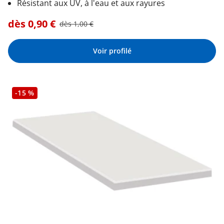
Résistant aux UV, à l'eau et aux rayures
dès
0,90
€
dès
1,00
€
Voir profilé
-15 %