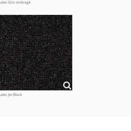
udec Gris ombragé
udec Jet Black