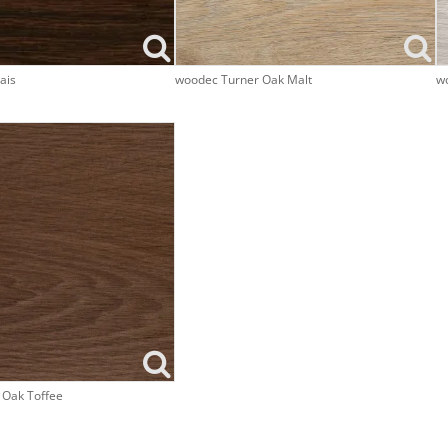
ais
woodec Turner Oak Malt
wo
 Oak Toffee