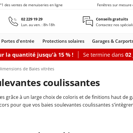
n°1 des ventes de menuiseries en ligne
Fenêtres sur mesure 
Aller au contenu principal
02 229 19 29
Conseils gratuits
Lun. au ven. : 8h-18h
Contactez nos spéciali
Portes d'entrée
Protections solaires
Garages & Carport
r la quantité jusqu'à 15 % !
Se termine dans
02
Carports
Fenêtres de toit
Portes de service
Clôtures
Fenêtre coulissante
Accessoires
Options
Dimensions de Baies vitrées
Accouplement
Baie vitrée 2
ulevantes coulissantes
Produits d'en
Baie vitrée 3
Joints de fen
Baie vitrée 4
ies grâce à un large choix de coloris et de finitions haut d
nêtres
leil
s coulissants
rtes d'entrée
Fenêtres Alu
Baie accordéon
Carports
Portes-fenêtres
Stores
Fenêtres de toit
Portes de
Clôtures alu
Baie soulevante-
Stores enrouleurs
Portes-fenêtres Alu
Carports
Portes de
Carports avec abri
Fenêtre coulissa
Pergolas
Grillages rigid
Portes de
Plus d'access
Accessoires
cors pour que vos baies soulevantes coulissantes s’intègrent
les
s
Bois
adossés
bannes
Bois-Alu
service Acier
autoportants
coulissante
extérieurs
service
de jardin
service
Bois
PVC
porte-fenêtre
 baie vitrée
rer
Configurer
Configurer
Configurer
Configurer
Configurer
Configurer
Configurer
Configurer
Configurer une porte de service