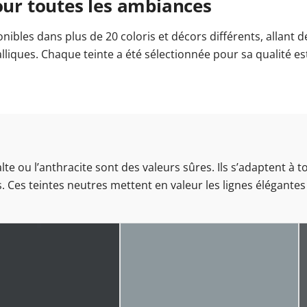
pour toutes les ambiances
bles dans plus de 20 coloris et décors différents, allant des
rées
s-fenêtres
ires
Fenêtres Aluplast
Brise-soleil orientable électrique
Baies vitrées fixes
Couleurs des portes-fenêtres
Fenêtres Kömmerling
Prix Baie vitrée
Store banne électriq
Porte-fenêtre ave
Fenêtres VEKA
liques. Chaque teinte a été sélectionnée pour sa qualité es
leurs de carport
Portail coulissant 4m
Couleurs des portes de garage
Prix des clôtures
Prix des portails
Portes de 
tes d'entrée
Porte de service anthracite
Porte de service 
Découvrez 
Découvrez 
Découvrez n
Découvrez n
s
ions
déos & Instructions
aluminium
Découvrez 
Découvrez n
rte de service
 & Instructions
Découvrez n
carport
alte ou l’anthracite sont des valeurs sûres. Ils s’adaptent à t
Ces teintes neutres mettent en valeur les lignes élégantes 