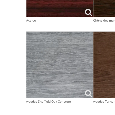
Acajou
Chêne des mar
woodec Sheffield Oak Concrete
woodec Turner