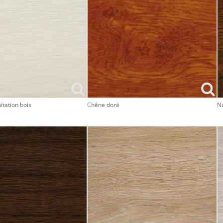
tation bois
Chêne doré
N