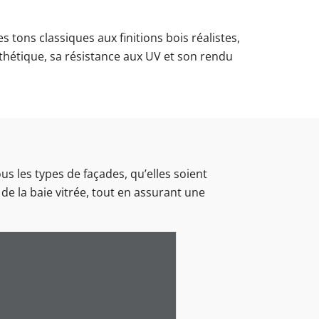
Carport moto
Dimensions des clôtures
 tons classiques aux finitions bois réalistes,
ue
c volet roulant
Fenêtre avec croisillons
Pergola bioclimatique
Sécuriser la porte-fenêtre
thétique, sa résistance aux UV et son rendu
garage avec portillon
Types de carport
blanche
Portes d'entrée vitrées
nos portes-fenêtres Schüco en
nos fenêtres Schüco en aluminium
os baies vitrées Smart-Slide
os volets roulants extérieurs
nos portails en aluminium
os portes d'entrée alu
os portes de garage sectionnelles
ous les types de façades, qu’elles soient
de la baie vitrée, tout en assurant une