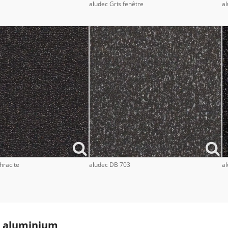
aludec Gris fenêtre
al
hracite
aludec DB 703
al
en aluminium