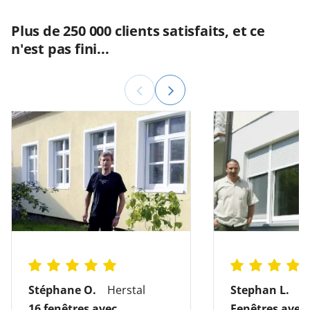
Plus de 250 000 clients satisfaits, et ce
n'est pas fini...
Stéphane O.
Herstal
Stephan L.
M
16 fenêtres avec
Fenêtres avec 