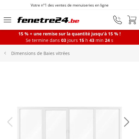
Votre n°1 des ventes de menuiseries en ligne
Aller au contenu principal
15 % + une remise sur la quantité jusqu'à 15 % !
Se termine dans
03
jours
15
h
43
min
24
s
Fenêtres
Dimensions de Baies vitrées
Portes-fenêtres
Baies vitrées
Portes d'entrée
Protections solaires