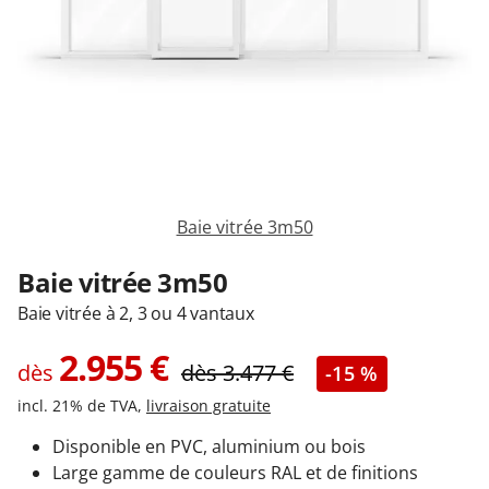
Garages & Carports
Clôtures et portails
M'identifier
Baie vitrée 3m50
Conseils gratuits
Baie vitrée 3m50
Baie vitrée à 2, 3 ou 4 vantaux
2.955
€
dès
dès
3.477
€
-15 %
incl. 21% de TVA,
livraison gratuite
Disponible en PVC, aluminium ou bois
Large gamme de couleurs RAL et de finitions