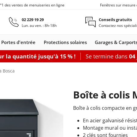
n°1 des ventes de menuiseries en ligne
Fenêtres sur mesure 
Aller au contenu principal
02 229 19 29
Conseils gratuits
Lun. au ven. : 8h-18h
Contactez nos spéciali
Portes d'entrée
Protections solaires
Garages & Carport
r la quantité jusqu'à 15 % !
Se termine dans
04
Carports
Fenêtres de toit
Portes de service
Clôtures
Fenêtre coulissante
Accessoires
Options
fa Bosca
Accouplement
Baie vitrée 2
Produits d'en
Baie vitrée 3
Boîte à colis
Joints de fen
Baie vitrée 4
nêtres
leil
s coulissants
rtes d'entrée
Fenêtres Alu
Baie accordéon
Carports
Portes-fenêtres
Stores
Fenêtres de toit
Portes de
Clôtures alu
Baie soulevante-
Stores enrouleurs
Portes-fenêtres Alu
Carports
Portes de
Carports avec abri
Fenêtre coulissa
Pergolas
Grillages rigid
Portes de
Plus d'access
Accessoires
Boîte à colis compacte en 
les
s
Bois
adossés
bannes
Bois-Alu
service Acier
autoportants
coulissante
extérieurs
service
de jardin
service
Bois
PVC
En acier galvanisé rési
Montage mural ou insta
porte-fenêtre
 baie vitrée
rer
Configurer
Configurer
Configurer
Configurer
Configurer
Configurer
Configurer
Configurer
Configurer une porte de service
2 clés sont fournies