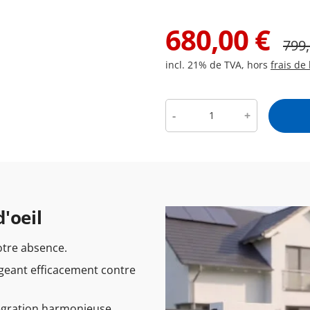
680,00
€
799
incl. 21% de TVA, hors
frais de 
-
+
'oeil
otre absence.
geant efficacement contre
égration harmonieuse.