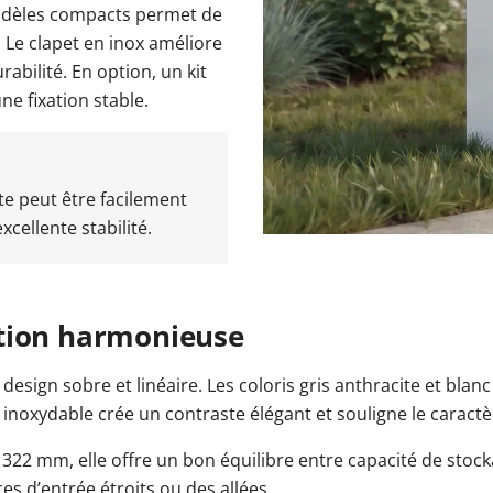
odèles compacts permet de
 Le clapet en inox améliore
rabilité. En option, un kit
une fixation stable.
te peut être facilement
xcellente stabilité.
ation harmonieuse
 design sobre et linéaire. Les coloris gris anthracite et bla
er inoxydable crée un contraste élégant et souligne le carac
22 mm, elle offre un bon équilibre entre capacité de sto
s d’entrée étroits ou des allées.