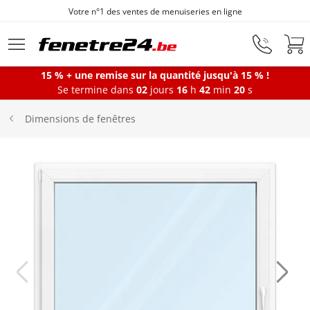
Fenêtres sur mesure depuis 1872
Aller au contenu principal
15 % + une remise sur la quantité jusqu'à 15 % !
Se termine dans
02
jours
16
h
42
min
20
s
Fenêtres
Dimensions de fenêtres
Portes-fenêtres
Baies vitrées
Portes d'entrée
Protections solaires