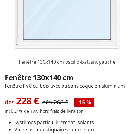
Garages & Carports
Clôtures et portails
M'identifier
Fenêtre 130x140 cm oscillo-battant gauche
Conseils gratuits
Fenêtre 130x140 cm
Fenêtre PVC ou bois avec ou sans coque en aluminium
228
€
dès
dès
268
€
-15 %
incl. 21% de TVA, hors
frais de livraison
Systèmes particulièrement isolants
Volets et moustiquaires sur mesure