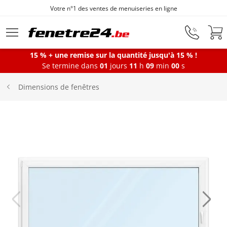
Votre n°1 des ventes de menuiseries en ligne
Aller au contenu principal
15 % + une remise sur la quantité jusqu'à 15 % !
Se termine dans
01
jours
11
h
09
min
00
s
Fenêtres
Dimensions de fenêtres
Portes-fenêtres
Baies vitrées
Portes d'entrée
Protections solaires