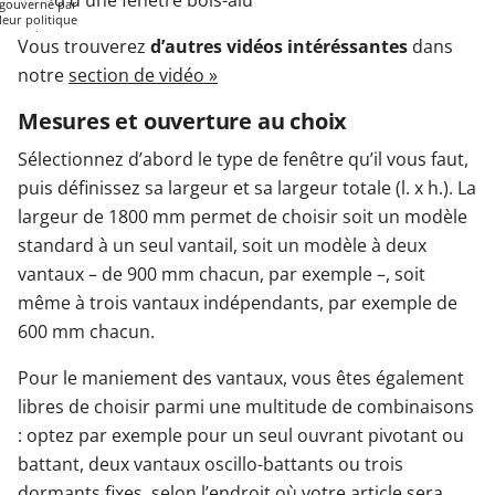
gouverné par
leur politique
de
Vous trouverez
d’autres vidéos intéréssantes
dans
confidentialité.
Plus
notre
section de vidéo »
d'informations
LANCER
Mesures et ouverture au choix
LA VIDÉO
Sélectionnez d’abord le type de fenêtre qu’il vous faut,
puis définissez sa largeur et sa largeur totale (l. x h.). La
largeur de 1800 mm permet de choisir soit un modèle
standard à un seul vantail, soit un modèle à deux
vantaux – de 900 mm chacun, par exemple –, soit
même à trois vantaux indépendants, par exemple de
600 mm chacun.
Pour le maniement des vantaux, vous êtes également
libres de choisir parmi une multitude de combinaisons
: optez par exemple pour un seul ouvrant pivotant ou
battant, deux vantaux oscillo-battants ou trois
dormants fixes, selon l’endroit où votre article sera