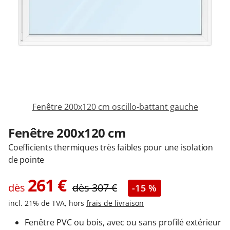
Garages & Carports
Clôtures et portails
M'identifier
Fenêtre 200x120 cm oscillo-battant gauche
Conseils gratuits
Fenêtre 200x120 cm
Coefficients thermiques très faibles pour une isolation
de pointe
261
€
dès
dès
307
€
-15 %
incl. 21% de TVA, hors
frais de livraison
Fenêtre PVC ou bois, avec ou sans profilé extérieur