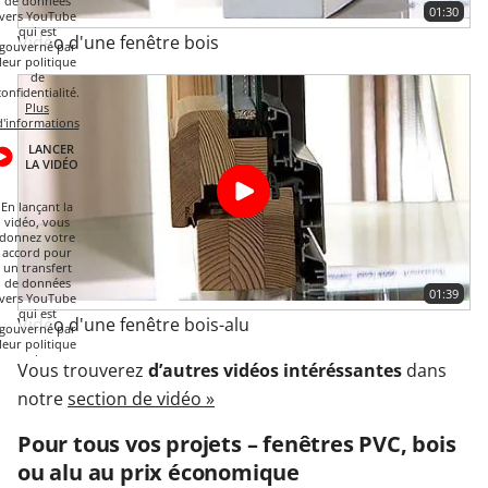
de données
01:30
vers YouTube
qui est
Vidéo d'une fenêtre bois
gouverné par
leur politique
de
confidentialité.
Plus
d'informations
LANCER
LA VIDÉO
En lançant la
vidéo, vous
donnez votre
accord pour
un transfert
de données
01:39
vers YouTube
qui est
Vidéo d'une fenêtre bois-alu
gouverné par
leur politique
de
Vous trouverez
d’autres vidéos intéréssantes
dans
confidentialité.
Plus
notre
section de vidéo »
d'informations
LANCER
Pour tous vos projets – fenêtres PVC, bois
LA VIDÉO
ou alu au prix économique