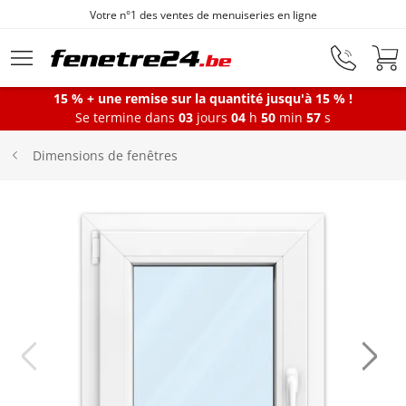
Votre n°1 des ventes de menuiseries en ligne
Aller au contenu principal
15 % + une remise sur la quantité jusqu'à 15 % !
Se termine dans
03
jours
04
h
50
min
57
s
Fenêtres
Dimensions de fenêtres
Portes-fenêtres
Baies vitrées
Portes d'entrée
Protections solaires