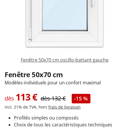
Garages & Carports
Clôtures et portails
M'identifier
Fenêtre 50x70 cm oscillo-battant gauche
Conseils gratuits
Fenêtre 50x70 cm
Modèles individuels pour un confort maximal
113
€
dès
dès
132
€
-15 %
incl. 21% de TVA, hors
frais de livraison
Profilés simples ou composés
Choix de tous les caractéristiques techniques