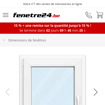
Votre n°1 des ventes de menuiseries en ligne
Aller au contenu principal
15 % + une remise sur la quantité jusqu'à 15 % !
Se termine dans
02
jours
09
h
45
min
24
s
Fenêtres
Dimensions de fenêtres
Portes-fenêtres
Baies vitrées
Portes d'entrée
Protections solaires