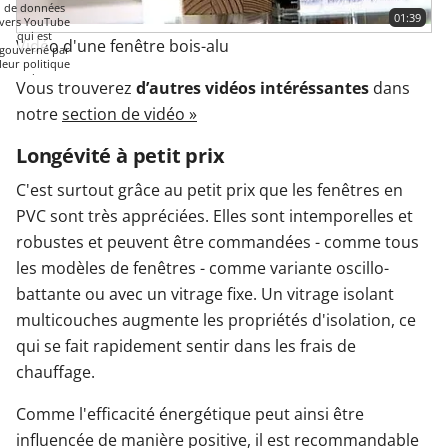
de données
01:39
vers YouTube
qui est
Vidéo d'une fenêtre bois-alu
gouverné par
leur politique
de
Vous trouverez
d’autres vidéos intéréssantes
dans
confidentialité.
Plus
notre
section de vidéo »
d'informations
LANCER
Longévité à petit prix
LA VIDÉO
C'est surtout grâce au petit prix que les fenêtres en
PVC sont très appréciées. Elles sont intemporelles et
robustes et peuvent être commandées - comme tous
les modèles de fenêtres - comme variante oscillo-
battante ou avec un vitrage fixe. Un vitrage isolant
multicouches augmente les propriétés d'isolation, ce
qui se fait rapidement sentir dans les frais de
chauffage.
Comme l'efficacité énergétique peut ainsi être
influencée de manière positive, il est recommandable