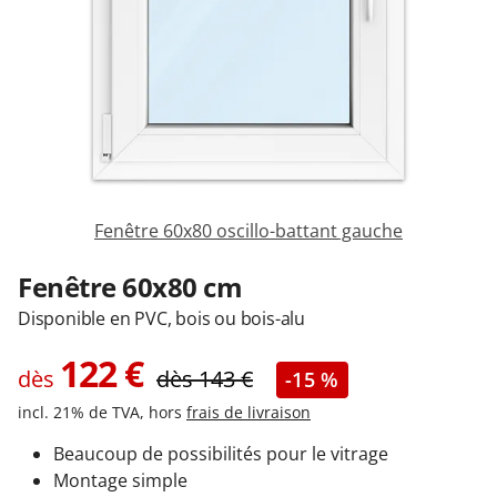
Garages & Carports
Clôtures et portails
M'identifier
Fenêtre 60x80 oscillo-battant gauche
Conseils gratuits
Fenêtre 60x80 cm
Disponible en PVC, bois ou bois-alu
122
€
dès
dès
143
€
-15 %
incl. 21% de TVA, hors
frais de livraison
Beaucoup de possibilités pour le vitrage
Montage simple