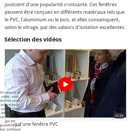
jouissent d'une popularité croissante. Ces fenêtres
peuvent être conçues en différents matériaux tels que
le PVC, l'aluminium ou le bois, et elles convainquent,
selon le vitrage, par des valeurs d'isolation excellentes.
Sélection des vidéos
En lançant la
vidéo, vous
donnez votre
accord pour
un transfert
de données
01:25
vers YouTube
qui est
Vidéo d'une fenêtre PVC
gouverné par
leur politique