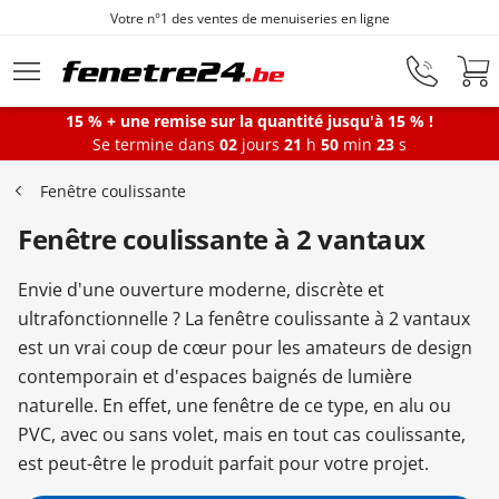
Votre n°1 des ventes de menuiseries en ligne
Aller au contenu principal
15 % + une remise sur la quantité jusqu'à 15 % !
Se termine dans
02
jours
21
h
50
min
22
s
Fenêtres
Fenêtre coulissante
Fenêtre coulissante à 2 vantaux
Portes-fenêtres
Envie d'une ouverture moderne, discrète et
Baies vitrées
ultrafonctionnelle ? La fenêtre coulissante à 2 vantaux
est un vrai coup de cœur pour les amateurs de design
contemporain et d'espaces baignés de lumière
Portes d'entrée
naturelle. En effet, une fenêtre de ce type, en alu ou
PVC, avec ou sans volet, mais en tout cas coulissante,
est peut-être le produit parfait pour votre projet.
Protections solaires