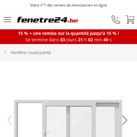
Votre n°1 des ventes de menuiseries en ligne
Aller au contenu principal
15 % + une remise sur la quantité jusqu'à 15 % !
Se termine dans
03
jours
21
h
02
min
39
s
Fenêtres
Fenêtre coulissante
Portes-fenêtres
Baies vitrées
Portes d'entrée
Protections solaires