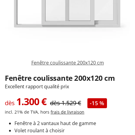
Garages & Carports
Clôtures et portails
M'identifier
Fenêtre coulissante 200x120 cm
Conseils gratuits
Fenêtre coulissante 200x120 cm
Excellent rapport qualité prix
1.300
€
dès
dès
1.529
€
-15 %
incl. 21% de TVA, hors
frais de livraison
Fenêtre à 2 vantaux haut de gamme
Volet roulant à choisir