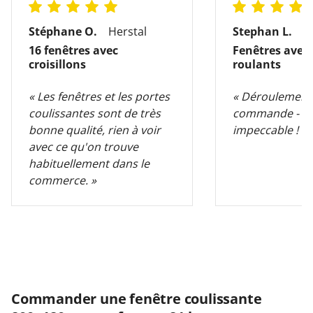
Stéphane O.
Herstal
Stephan L.
M
16 fenêtres avec
Fenêtres avec 
croisillons
roulants
« Les fenêtres et les portes
« Déroulement p
coulissantes sont de très
commande - liv
bonne qualité, rien à voir
impeccable ! »
avec ce qu'on trouve
habituellement dans le
commerce. »
Commander une fenêtre coulissante