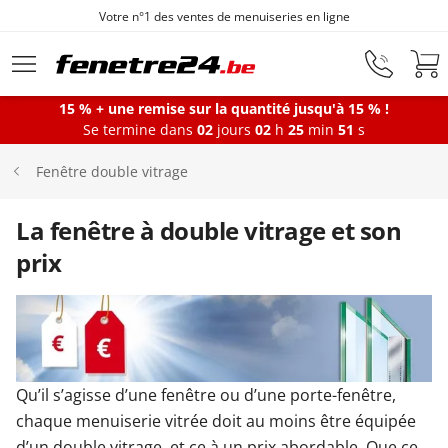
Votre n°1 des ventes de menuiseries en ligne
Aller au contenu principal
15 % + une remise sur la quantité jusqu'à 15 % !
Se termine dans
02
jours
02
h
25
min
51
s
Fenêtres
Fenêtre double vitrage
Portes-fenêtres
La fenêtre à double vitrage et son
prix
Baies vitrées
Portes d'entrée
Qu’il s’agisse d’une fenêtre ou d’une porte-fenêtre,
chaque menuiserie vitrée doit au moins être équipée
Protections solaires
d’un double vitrage, et ce à un prix abordable. Que ce