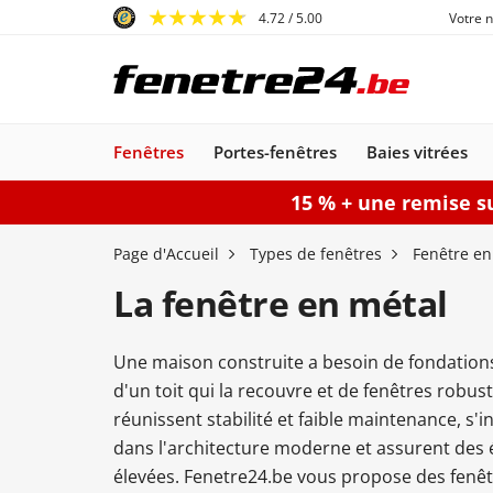
4.72
/ 5.00
Votre 
Fenêtres
Portes-fenêtres
Baies vitrées
15 % + une remise su
Fenêtres
Portes-fenêtres
Baies vitrées
Portes d'entrée
Protections solaires
Portes de garage
Portails
Page d'Accueil
Types de fenêtres
Fenêtre en
La fenêtre en métal
Une maison construite a besoin de fondations
Portes d'entrée
Baie oscillo-coulissante
Fenêtres
Portes-fenêtres
Volets battants
Portes de garage
Portillons
Fenêtres
Portes d'entrée
Portes-fenêtres
Portails battants
Volets
Portes de garage
Fenêtres
Smart-Slide
Portes d'entrée
Fenêtres
Portes-fe
Brise-so
Portail
Po
d'un toit qui la recouvre et de fenêtres robus
PVC
sectionnelles
PVC
PVC
PVC-Alu
Acier-Alu
roulants
PVC-Alu
enroulables
Bois
Alu
Bois-Alu
orientab
Boi
réunissent stabilité et faible maintenance, s'
dans l'architecture moderne et assurent des
Configurer
Configurer une fenêtre
Configurer
Configurer une 
Configurer une
Configu
élevées. Fenetre24.be vous propose des fenêtr
Configurer
Configurer un portail
Configurer
Configurer une porte d'entrée