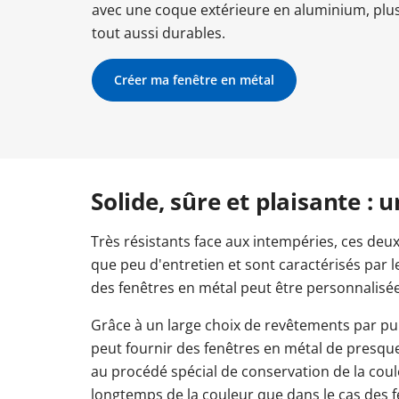
avec une coque extérieure en aluminium, plus 
Autres liens
Autres liens
Autres liens
Autres liens
tout aussi durables.
Autres liens
Autres liens
Autres liens
Dimensions de fenêtres
Types de portes-fenêtres
Types de baies vitrées
Volets roulants électriques
Dimensions de baies vit
Couleurs de fenêtres
Dimensions des porte
Volets roulants sola
Textures de portes de garage sectionnelles
Portail gris anthracite
Clôture gris anthracite
Cou
Créer ma fenêtre en métal
Dimensions de portes d'entrée
Couleurs de por
Instructions & vidéos
Instructions & vidéos
Instructions & vidéos
Éclairage de carport
Instructions & vidéos
Instructions & vidéos
Instructions & vidéos
Montage de la porte-fenêtre
Montage de la baie vitrée
Montage d'une protection solaire extérieure
Vidéos & instruction
Vidéos & instruct
Vi
Montage de la fenêtre
Vidéos & instructions
Montage de la porte d'entrée
Pose d'un portail
Pose d'une clôture
Montage de la po
Vidéos
Instructions & vidéos
Montage d'une porte de garage
Construire un 
Vidéos & instructions
Solide, sûre et plaisante :
Vidéos & instructions
Très résistants face aux intempéries, ces d
que peu d'entretien et sont caractérisés par l
des fenêtres en métal peut être personnalisée
Grâce à un large choix de revêtements par pul
peut fournir des fenêtres en métal de presque
au procédé spécial de conservation de la coul
longtemps de la couleur que dans le cas des 