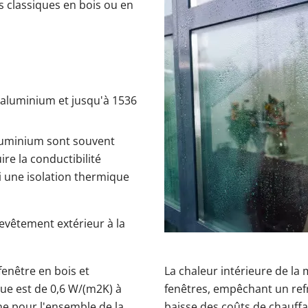
 classiques en bois ou en
 l'aluminium et jusqu'à 1536
'aluminium sont souvent
re la conductibilité
i une isolation thermique
revêtement extérieur à la
enêtre en bois et
La chaleur intérieure de la
que est de 0,6 W/(m2K) à
fenêtres, empêchant un ref
ne pour l'ensemble de la
baisse des coûts de chauffa