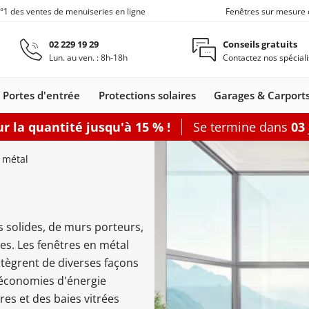
n°1 des ventes de menuiseries en ligne
Fenêtres sur mesure 
Aller au contenu principal
02 229 19 29
Conseils gratuits
Lun. au ven. : 8h-18h
Contactez nos spéciali
Portes d'entrée
Protections solaires
Garages & Carport
r la quantité jusqu'à 15 % !
Se termine dans
03
Carports
Fenêtres de toit
Portes de service
Clôtures
Fenêtre coulissante
Accessoires
Options
 métal
Accouplement
Baie vitrée 2
Produits d'en
Baie vitrée 3
Joints de fen
Baie vitrée 4
 solides, de murs porteurs,
nêtres
leil
s coulissants
rtes d'entrée
Fenêtres Alu
Baie accordéon
Carports
Portes-fenêtres
Stores
Fenêtres de toit
Portes de
Clôtures alu
Baie soulevante-
Stores enrouleurs
Portes-fenêtres Alu
Carports
Portes de
Carports avec abri
Fenêtre coulissa
Pergolas
Grillages rigid
Portes de
Plus d'access
Accessoires
tes. Les fenêtres en métal
les
s
Bois
adossés
bannes
Bois-Alu
service Acier
autoportants
coulissante
extérieurs
service
de jardin
service
intègrent de diverses façons
Bois
PVC
 économies d'énergie
porte-fenêtre
 baie vitrée
rer
Configurer
Configurer
Configurer
Configurer
Configurer
es et des baies vitrées
Configurer
Configurer
Configurer
Configurer une porte de service