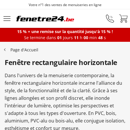
es ventes de menuiseries en ligne
Fenêt
Aller au contenu principal
15 % + une remise sur la quantité jusqu'à 15 % !
Se termine dans
01
jours
11
h
00
min
47
s
Fenêtres
Page d'Accueil
Fenêtre rectangulaire horizontale
Portes-fenêtres
Dans l'univers de la menuiserie contemporaine, la
Baies vitrées
fenêtre rectangulaire horizontale incarne l'alliance du
style, de la fonctionnalité et de la clarté. Grâce à ses
lignes allongées et son profil discret, elle inonde
Portes d'entrée
l'intérieur de lumière, optimise les perspectives et
s'adapte à tous les types d'ouverture. En PVC, bois,
aluminium, PVC-alu ou bois-alu, elle conjugue isolation,
Protections solaires
esthétisme et confort sur mesure.