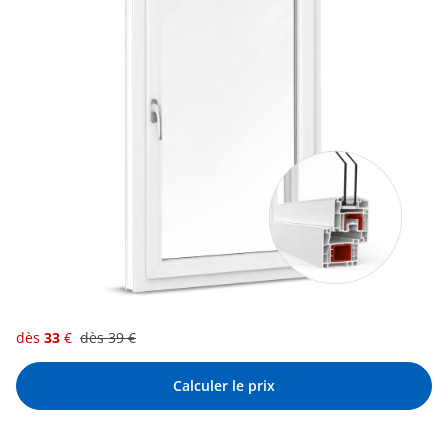
dès
33
€
dès
39
€
Calculer le prix