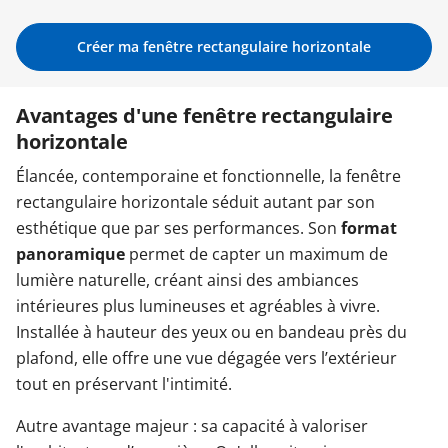
Garages & Carports
Créer ma fenêtre rectangulaire horizontale
Avantages d'une fenêtre rectangulaire
Clôtures et portails
horizontale
Élancée, contemporaine et fonctionnelle, la fenêtre
M'identifier
rectangulaire horizontale séduit autant par son
esthétique que par ses performances. Son
format
Conseils gratuits
panoramique
permet de capter un maximum de
lumière naturelle, créant ainsi des ambiances
intérieures plus lumineuses et agréables à vivre.
Installée à hauteur des yeux ou en bandeau près du
plafond, elle offre une vue dégagée vers l’extérieur
tout en préservant l'intimité.
Autre avantage majeur : sa capacité à valoriser