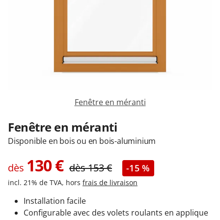
Garages & Carports
Clôtures et portails
M'identifier
Fenêtre en méranti
Conseils gratuits
Fenêtre en méranti
Disponible en bois ou en bois-aluminium
130
€
dès
dès
153
€
-15 %
incl. 21% de TVA, hors
frais de livraison
Installation facile
Configurable avec des volets roulants en applique