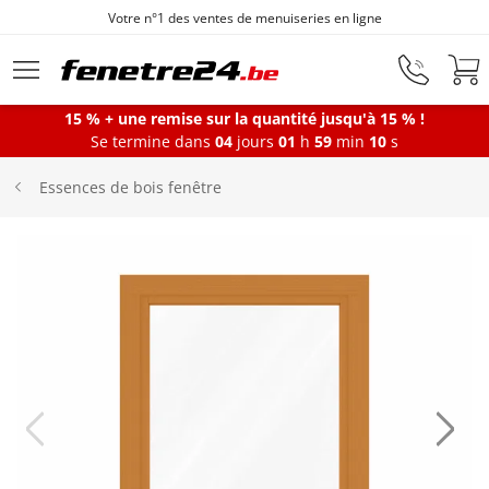
Votre n°1 des ventes de menuiseries en ligne
Aller au contenu principal
15 % + une remise sur la quantité jusqu'à 15 % !
Se termine dans
04
jours
01
h
59
min
09
s
Fenêtres
Essences de bois fenêtre
Portes-fenêtres
Baies vitrées
Portes d'entrée
Protections solaires