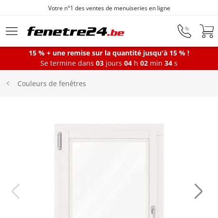
Votre n°1 des ventes de menuiseries en ligne
Aller au contenu principal
15 % + une remise sur la quantité jusqu'à 15 % !
Se termine dans
03
jours
04
h
02
min
33
s
Fenêtres
Couleurs de fenêtres
Portes-fenêtres
Baies vitrées
Portes d'entrée
Protections solaires