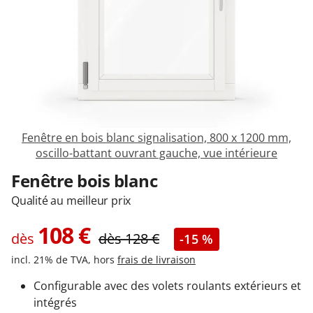
Garages & Carports
Clôtures et portails
M'identifier
Fenêtre en bois blanc signalisation, 800 x 1200 mm,
oscillo-battant ouvrant gauche, vue intérieure
Conseils gratuits
Fenêtre bois blanc
Qualité au meilleur prix
108
€
dès
dès
128
€
-15 %
incl. 21% de TVA, hors
frais de livraison
Configurable avec des volets roulants extérieurs et
intégrés