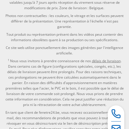
valables jusqu'à 7 jours après réception du virement sous réserve de
modifications de prix. Zone de livraison : Belgique.
Photos non contractuelles : les couleurs, le vitrage et les surfaces peuvent
différer de la présentation. Une représentation à l'échelle n'est pas
garantie.
Tout produit ou représentation présent dans les vidéos peut contenir des
informations obsolètes quant à sa production ou ses spécifications.
Ce site web utilise ponctuellement des images générées par l'intelligence
artificielle.
1
Nous vous invitons à prendre connaissance de nos
délais de livraison
.
Dans certains cas de figure (configurations spéciales, congés, etc.), les
délais de livraison peuvent être prolongés. Pour des raisons techniques,
ces prolongations ne peuvent être calculées automatiquement dans le
panier. En raison des difficultés d'approvisionnement en matières
premières telles que l'acier, le PVC et le bois, il est possible que le délai de
livraison de votre commande soit prolongé. Nous vous prions de prendre
cette information en considération. Cela ne peut justifier une réduction du
prix ni la rétractation de votre achat ultérieurement.
En tant que client de fenetre24.be, vous recevez occasionnellement par e-
mail, des recommandations de produits que vous pouvez à tout moment
révoquer en vous désinscrivant via le lien de désinscription présent dans
l’e-mail. Pour plus d’informations, veuillez consulter notre
politique de