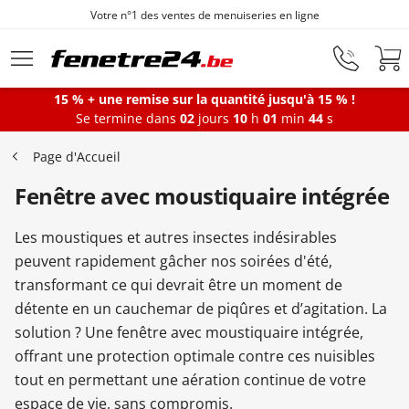
Votre n°1 des ventes de menuiseries en ligne
Aller au contenu principal
15 % + une remise sur la quantité jusqu'à 15 % !
Se termine dans
02
jours
10
h
01
min
44
s
Fenêtres
Page d'Accueil
Fenêtre avec moustiquaire intégrée
Portes-fenêtres
Les moustiques et autres insectes indésirables
Baies vitrées
peuvent rapidement gâcher nos soirées d'été,
transformant ce qui devrait être un moment de
détente en un cauchemar de piqûres et d’agitation. La
Portes d'entrée
solution ? Une fenêtre avec moustiquaire intégrée,
offrant une protection optimale contre ces nuisibles
tout en permettant une aération continue de votre
Protections solaires
espace de vie, sans compromis.