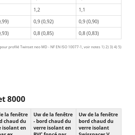
1,2
1,1
0,99)
0,9 (0,92)
0,9 (0,90)
0,93)
0,8 (0,85)
0,8 (0,83)
our profilé Twinset neo MD - NF EN ISO 10077-1, voir notes 1) 2) 3) 4) 5)
et 8000
e la fenêtre
Uw de la fenêtre
Uw de la fenêtre
rd chaud du
- bord chaud du
bord chaud du
e isolant en
verre isolant en
verre isolant
par ex.
PVC foncé par
Swisspacer V