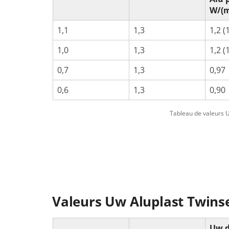
W/(m
1,1
1,3
1,2 (
1,0
1,3
1,2 (
0,7
1,3
0,97
0,6
1,3
0,90
Tableau de valeurs Uw
Valeurs Uw Aluplast Twins
Uw d