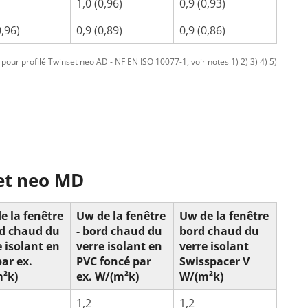
1,0 (0,96)
0,9 (0,93)
0,96)
0,9 (0,89)
0,9 (0,86)
our profilé Twinset neo AD - NF EN ISO 10077-1, voir notes 1) 2) 3) 4) 5)
et neo MD
e la fenêtre
Uw de la fenêtre
Uw de la fenêtre
rd chaud du
- bord chaud du
bord chaud du
e isolant en
verre isolant en
verre isolant
par ex.
PVC foncé par
Swisspacer V
²k)
ex. W/(m²k)
W/(m²k)
1,2
1,2