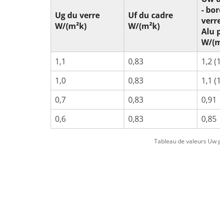
- bo
Ug du verre
Uf du cadre
verr
W/(m²k)
W/(m²k)
Alu 
W/(m
1,1
0,83
1,2 (
1,0
0,83
1,1 (
0,7
0,83
0,91
0,6
0,83
0,85
Tableau de valeurs Uw po