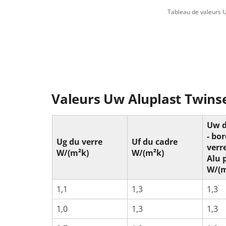
Tableau de valeurs Uw
Valeurs Uw Aluplast Twins
Uw d
- bo
Ug du verre
Uf du cadre
verr
W/(m²k)
W/(m²k)
Alu 
W/(m
1,1
1,3
1,3
1,0
1,3
1,3