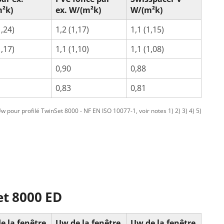
²k)
ex. W/(m²k)
W/(m²k)
1,24)
1,2 (1,17)
1,1 (1,15)
1,17)
1,1 (1,10)
1,1 (1,08)
0,90
0,88
0,83
0,81
 pour profilé TwinSet 8000 - NF EN ISO 10077-1, voir notes 1) 2) 3) 4) 5)
et 8000 ED
e la fenêtre
Uw de la fenêtre
Uw de la fenêtre