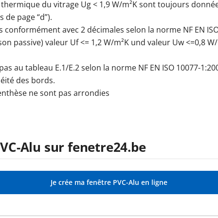
ert thermique du vitrage Ug < 1,9 W/m²K sont toujours donn
s de page “d”).
es conformément avec 2 décimales selon la norme NF EN ISO
n passive) valeur Uf <= 1,2 W/m²K und valeur Uw <=0,8 W/m²
pas au tableau E.1/E.2 selon la norme NF EN ISO 10077-1:200
éité des bords.
renthèse ne sont pas arrondies
C-Alu sur fenetre24.be
Je crée ma fenêtre PVC-Alu en ligne