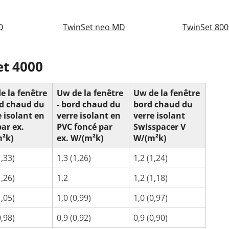
D
TwinSet neo MD
TwinSet 800
rées
s-fenêtres
ires
Fenêtres Aluplast
Brise-soleil orientable électrique
Baies vitrées fixes
Couleurs des portes-fenêtres
Fenêtres Kömmerling
Prix Baie vitrée
Store banne électriq
Porte-fenêtre ave
Fenêtres VEKA
leurs de carport
Portail coulissant 4m
Couleurs des portes de garage
Prix des clôtures
Prix des portails
Portes de 
tes d'entrée
Porte de service anthracite
Porte de service 
et 4000
Découvrez 
Découvrez 
Découvrez n
Découvrez n
s
ions
déos & Instructions
aluminium
Découvrez 
Découvrez n
rte de service
 & Instructions
e la fenêtre
Uw de la fenêtre
Uw de la fenêtre
Découvrez n
carport
rd chaud du
- bord chaud du
bord chaud du
e isolant en
verre isolant en
verre isolant
par ex.
PVC foncé par
Swisspacer V
²k)
ex. W/(m²k)
W/(m²k)
1,33)
1,3 (1,26)
1,2 (1,24)
1,26)
1,2
1,2 (1,18)
1,05)
1,0 (0,99)
1,0 (0,97)
0,98)
0,9 (0,92)
0,9 (0,90)