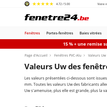
4.72
/ 5.00
Votre 
Fenêtres
Portes-fenêtres
Baies vitrées
15 % + une remise su
Fenêtres
Portes-fenêtres
Baies vitrées
Portes d'entrée
Protections solaires
Portes de garage
Portails
Page d'Accueil
Fenêtres PVC-Alu
Valeurs Uw
Valeurs Uw des fenêtr
Les valeurs présentées ci-dessous sont issue
Portes d'entrée
Baie oscillo-coulissante
Fenêtres
Portes-fenêtres
Volets battants
Portes de garage
Portillons
Fenêtres
Portes d'entrée
Portes-fenêtres
Portails battants
Volets
Portes de garage
Fenêtres
Smart-Slide
Portes d'entrée
Fenêtres
Portes-fe
Brise-so
Portail
Po
mm. Toutes les valeurs Uw des fabricants alle
PVC
sectionnelles
PVC
PVC
PVC-Alu
Acier-Alu
roulants
PVC-Alu
enroulables
Bois
Alu
Bois-Alu
orientab
Boi
Uw s'amenuise, plus elle est grande, plus la v
Configurer
Configurer une fenêtre
Configurer
Configurer une 
Configurer une
Configu
Configurer
Configurer un portail
Configurer
Configurer une porte d'entrée