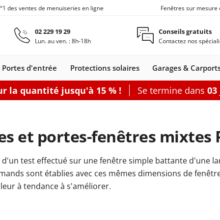
n°1 des ventes de menuiseries en ligne
Fenêtres sur mesure 
Aller au contenu principal
02 229 19 29
Conseils gratuits
Lun. au ven. : 8h-18h
Contactez nos spéciali
Portes d'entrée
Protections solaires
Garages & Carport
r la quantité jusqu'à 15 % !
Se termine dans
03
Carports
Fenêtres de toit
Portes de service
Clôtures
Fenêtre coulissante
Accessoires
Options
Accouplement
Baie vitrée 2
es et portes-fenêtres mixte
Produits d'en
Baie vitrée 3
Joints de fen
Baie vitrée 4
s d'un test effectué sur une fenêtre simple battante d'une 
nêtres
leil
s coulissants
rtes d'entrée
Fenêtres Alu
Baie accordéon
Carports
Portes-fenêtres
Stores
Fenêtres de toit
Portes de
Clôtures alu
Baie soulevante-
Stores enrouleurs
Portes-fenêtres Alu
Carports
Portes de
Carports avec abri
Fenêtre coulissa
Pergolas
Grillages rigid
Portes de
Plus d'access
Accessoires
mands sont établies avec ces mêmes dimensions de fenêtre. Pl
les
s
Bois
adossés
bannes
Bois-Alu
service Acier
autoportants
coulissante
extérieurs
service
de jardin
service
aleur à tendance à s'améliorer.
Bois
PVC
porte-fenêtre
 baie vitrée
rer
Configurer
Configurer
Configurer
Configurer
Configurer
Configurer
Configurer
Configurer
Configurer une porte de service