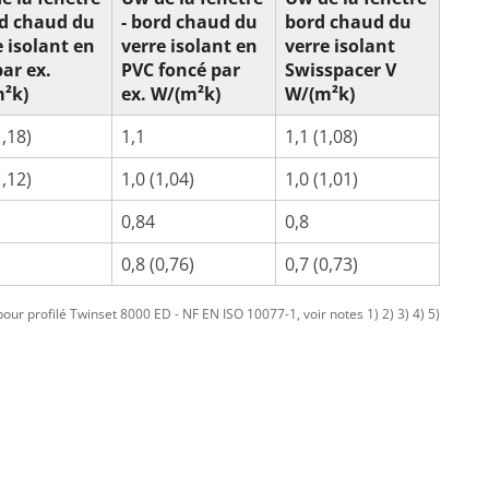
rd chaud du
- bord chaud du
bord chaud du
e isolant en
verre isolant en
verre isolant
par ex.
PVC foncé par
Swisspacer V
²k)
ex. W/(m²k)
W/(m²k)
1,18)
1,1
1,1 (1,08)
1,12)
1,0 (1,04)
1,0 (1,01)
0,84
0,8
0,8 (0,76)
0,7 (0,73)
ur profilé Twinset 8000 ED - NF EN ISO 10077-1, voir notes 1) 2) 3) 4) 5)