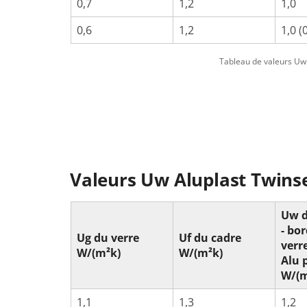
0,7
1,2
1,0
0,6
1,2
1,0 (
Tableau de valeurs Uw p
Valeurs Uw Aluplast Twins
Uw d
- bo
Ug du verre
Uf du cadre
verr
W/(m²k)
W/(m²k)
Alu 
W/(m
1,1
1,3
1,2