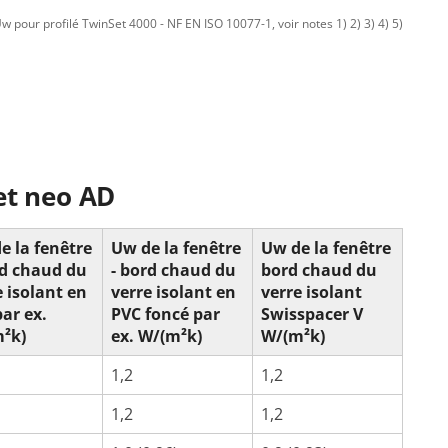
 pour profilé TwinSet 4000 - NF EN ISO 10077-1, voir notes 1) 2) 3) 4) 5)
et neo AD
e la fenêtre
Uw de la fenêtre
Uw de la fenêtre
rd chaud du
- bord chaud du
bord chaud du
e isolant en
verre isolant en
verre isolant
par ex.
PVC foncé par
Swisspacer V
²k)
ex. W/(m²k)
W/(m²k)
1,2
1,2
1,2
1,2