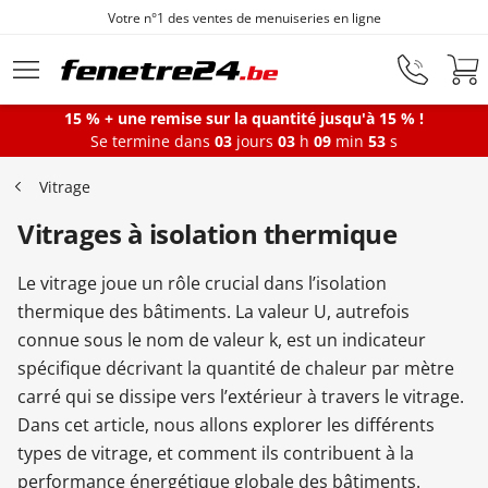
Votre n°1 des ventes de menuiseries en ligne
Aller au contenu principal
15 % + une remise sur la quantité jusqu'à 15 % !
Se termine dans
03
jours
03
h
09
min
53
s
Fenêtres
Vitrage
Vitrages à isolation thermique
Portes-fenêtres
Le vitrage joue un rôle crucial dans l’isolation
Baies vitrées
thermique des bâtiments. La valeur U, autrefois
connue sous le nom de valeur k, est un indicateur
spécifique décrivant la quantité de chaleur par mètre
Portes d'entrée
carré qui se dissipe vers l’extérieur à travers le vitrage.
Dans cet article, nous allons explorer les différents
types de vitrage, et comment ils contribuent à la
Protections solaires
performance énergétique globale des bâtiments.