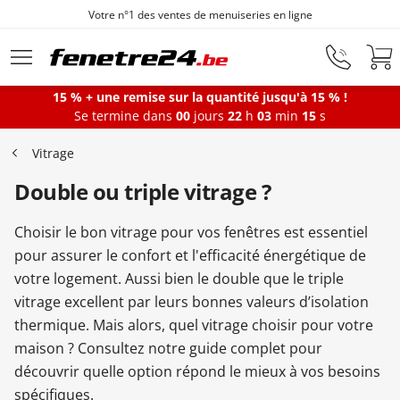
Fenêtres sur mesure depuis 1872
Aller au contenu principal
15 % + une remise sur la quantité jusqu'à 15 % !
Se termine dans
00
jours
22
h
03
min
14
s
Fenêtres
Vitrage
Double ou triple vitrage ?
Portes-fenêtres
Choisir le bon vitrage pour vos fenêtres est essentiel
Baies vitrées
pour assurer le confort et l'efficacité énergétique de
votre logement. Aussi bien le double que le triple
vitrage excellent par leurs bonnes valeurs d’isolation
Portes d'entrée
thermique. Mais alors, quel vitrage choisir pour votre
maison ? Consultez notre guide complet pour
découvrir quelle option répond le mieux à vos besoins
Protections solaires
spécifiques.