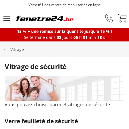
Votre n°1 des ventes de menuiseries en ligne
Aller au contenu principal
15 % + une remise sur la quantité jusqu'à 15 % !
Se termine dans
02
jours
05
h
01
min
17
s
Fenêtres
Vitrage
Portes-fenêtres
Vitrage de sécurité
Baies vitrées
Portes d'entrée
Vous pouvez choisir parmi 3 vitrages de sécurité.
Verre feuilleté de sécurité
Protections solaires