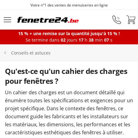
Votre n°1 des ventes de menuiseries en ligne
Aller au contenu principal
15 % + une remise sur la quantité jusqu'à 15 % !
Se termine dans
02
jours
17
h
38
min
07
s
Fenêtres
Conseils et astuces
Portes-fenêtres
Qu'est-ce qu'un cahier des charges
pour fenêtres ?
Baies vitrées
Un cahier des charges est un document détaillé qui
énumère toutes les spécifications et exigences pour un
projet spécifique. Dans le contexte des fenêtres, ce
Portes d'entrée
document guide les fabricants et les installateurs sur
les matériaux, les dimensions, les performances et les
Protections solaires
caractéristiques esthétiques des fenêtres à utiliser.