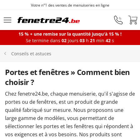
Fenêtres sur mesure depuis 1872
Aller au contenu principal
15 % + une remise sur la quantité jusqu'à 15 % !
Se termine dans
02
jours
03
h
21
min
41
s
Fenêtres
Conseils et astuces
Portes-fenêtres
Portes et fenêtres » Comment bien
choisir ?
Baies vitrées
Chez fenetre24.be, chaque menuiserie, qu'il s'agisse de
portes ou de fenêtres, est un produit de grande
qualité fabriqué sur mesure. Nous proposons une
Portes d'entrée
large gamme de modèles, vous permettant de
sélectionner les portes et les fenêtres qui répondent à
Protections solaires
vos exigences et à vos besoins. Nos produits sont