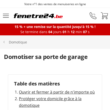
Votre n°1 des ventes de menuiseries en ligne
Aller au contenu principal
15 % + une remise sur la quantité jusqu'à 15 % !
Se termine dans
04
jours
01
h
12
min
07
s
Fenêtres
Domotique
Portes-fenêtres
Domotiser sa porte de garage
Baies vitrées
Table des matières
Portes d'entrée
Ouvrir et fermer à partir de n'importe où
Protéger votre domicile grâce à la
Protections solaires
domotique