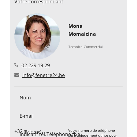
Votre correspondant:
Mona
Momaicina
Technico-Commercial
02 229 19 29
info@fenetre24.be
Nom
E-mail
+32
Votre numéro de téléphone
(Belgique)
Indicatif tél.
Téléphone fixe
sera uniquement utilisé pour