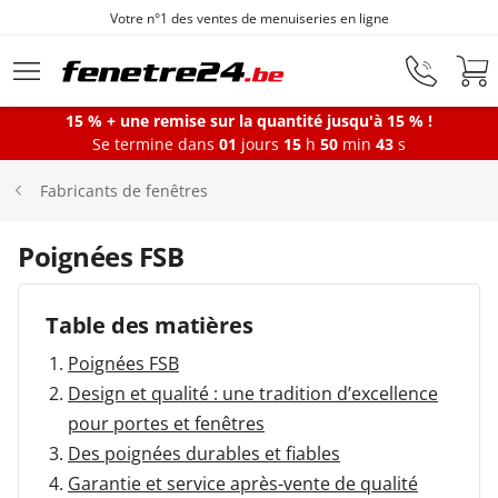
Votre n°1 des ventes de menuiseries en ligne
Aller au contenu principal
15 % + une remise sur la quantité jusqu'à 15 % !
Se termine dans
01
jours
15
h
50
min
43
s
Fenêtres
Fabricants de fenêtres
Portes-fenêtres
Poignées FSB
Baies vitrées
Table des matières
Poignées FSB
Design et qualité : une tradition d’excellence
Portes d'entrée
pour portes et fenêtres
Des poignées durables et fiables
Protections solaires
Garantie et service après-vente de qualité