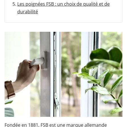
Les poignées FSB : un choix de qualité et de
durabilité
Garages & Carports
Clôtures et portails
M'identifier
Conseils gratuits
Fondée en 1881, FSB est une marque allemande