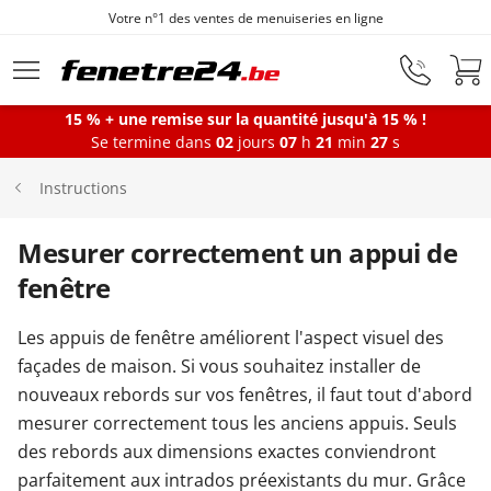
Votre n°1 des ventes de menuiseries en ligne
Aller au contenu principal
15 % + une remise sur la quantité jusqu'à 15 % !
Se termine dans
02
jours
07
h
21
min
27
s
Fenêtres
Instructions
Portes-fenêtres
Mesurer correctement un appui de
fenêtre
Baies vitrées
Les appuis de fenêtre améliorent l'aspect visuel des
façades de maison. Si vous souhaitez installer de
Portes d'entrée
nouveaux rebords sur vos fenêtres, il faut tout d'abord
mesurer correctement tous les anciens appuis. Seuls
des rebords aux dimensions exactes conviendront
Protections solaires
parfaitement aux intrados préexistants du mur. Grâce