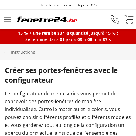
Fenêtres sur mesure depuis 1872
Aller au contenu principal
15 % + une remise sur la quantité jusqu'à 15 % !
Se termine dans
01
jours
09
h
08
min
36
s
Fenêtres
Instructions
Portes-fenêtres
Créer ses portes-fenêtres avec le
configurateur
Baies vitrées
Le configurateur de menuiseries vous permet de
concevoir des portes-fenêtres de manière
Portes d'entrée
individualisée. Outre le matériau et le coloris, vous
pouvez choisir différents profilés et différents modèles
et vous garderez tout au long de la configuration un
Protections solaires
aperçu du prix actuel ainsi que de l'ensemble des