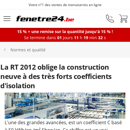
Votre n°1 des ventes de menuiseries en ligne
Aller au contenu principal
15 % + une remise sur la quantité jusqu'à 15 % !
Se termine dans
01
jours
11
h
19
min
32
s
Fenêtres
Normes et qualité
Portes-fenêtres
La RT 2012 oblige la construction
neuve à des très forts coefficients
Baies vitrées
d'isolation
Portes d'entrée
L'une des grandes avancées, est un coefficient C basé
Protections solaires
à 50 kWh/ep./m² Shon/an. Ce chiffre est un vrai