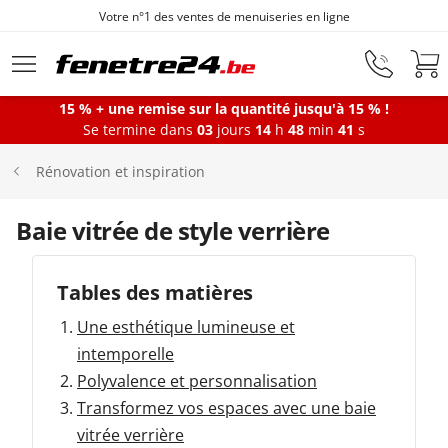
Votre n°1 des ventes de menuiseries en ligne
Aller au contenu principal
15 % + une remise sur la quantité jusqu'à 15 % !
Se termine dans
03
jours
14
h
48
min
41
s
Fenêtres
Rénovation et inspiration
Portes-fenêtres
Baie vitrée de style verrière
Baies vitrées
Tables des matières
Une esthétique lumineuse et
Portes d'entrée
intemporelle
Polyvalence et personnalisation
Transformez vos espaces avec une baie
Protections solaires
vitrée verrière