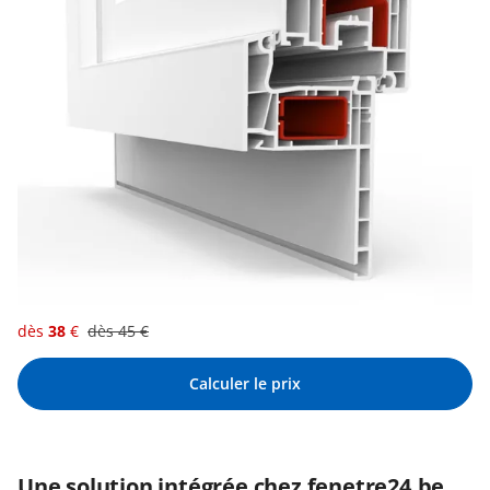
dès
38
€
dès
45
€
Calculer le prix
Une solution intégrée chez fenetre24.be