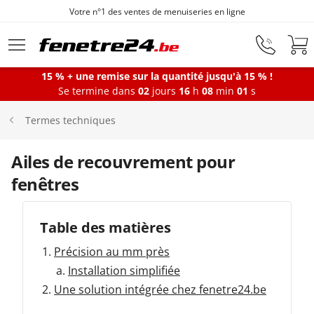
Votre n°1 des ventes de menuiseries en ligne
Aller au contenu principal
15 % + une remise sur la quantité jusqu'à 15 % !
Se termine dans
02
jours
16
h
08
min
00
s
Fenêtres
Termes techniques
Portes-fenêtres
Ailes de recouvrement pour
fenêtres
Baies vitrées
Table des matières
Portes d'entrée
Précision au mm près
Installation simplifiée
Une solution intégrée chez fenetre24.be
Protections solaires