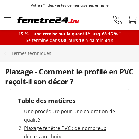
Votre n°1 des ventes de menuiseries en ligne
Aller au contenu principal
15 % + une remise sur la quantité jusqu'à 15 % !
Se termine dans
00
jours
19
h
42
min
34
s
Fenêtres
Termes techniques
Portes-fenêtres
Plaxage - Comment le profilé en PVC
reçoit-il son décor ?
Baies vitrées
Table des matières
Portes d'entrée
Une procédure pour une coloration de
qualité
Plaxage fenêtre PVC : de nombreux
Protections solaires
décors au choix