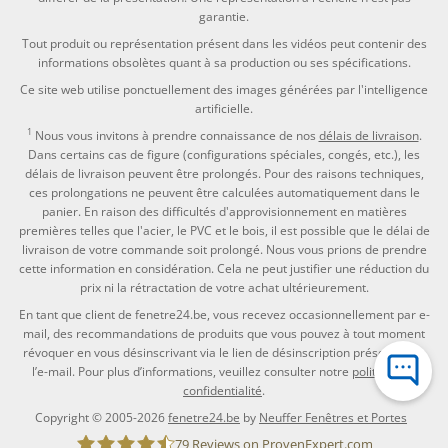
garantie.
Tout produit ou représentation présent dans les vidéos peut contenir des
informations obsolètes quant à sa production ou ses spécifications.
Ce site web utilise ponctuellement des images générées par l'intelligence
artificielle.
1
Nous vous invitons à prendre connaissance de nos
délais de livraison
.
Dans certains cas de figure (configurations spéciales, congés, etc.), les
délais de livraison peuvent être prolongés. Pour des raisons techniques,
ces prolongations ne peuvent être calculées automatiquement dans le
panier. En raison des difficultés d'approvisionnement en matières
premières telles que l'acier, le PVC et le bois, il est possible que le délai de
livraison de votre commande soit prolongé. Nous vous prions de prendre
cette information en considération. Cela ne peut justifier une réduction du
prix ni la rétractation de votre achat ultérieurement.
En tant que client de fenetre24.be, vous recevez occasionnellement par e-
mail, des recommandations de produits que vous pouvez à tout moment
révoquer en vous désinscrivant via le lien de désinscription présent dans
l’e-mail. Pour plus d’informations, veuillez consulter notre
politique de
confidentialité
.
Copyright © 2005-2026
fenetre24.be
by
Neuffer Fenêtres et Portes
79
Reviews on ProvenExpert.com