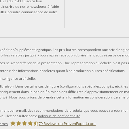
1) (a) du RGPD jusqu'à leur
sinscrire de notre newsletter à l'aide
euillez prendre connaissance de notre
d'expédition/supplément logistique. Les prix barrés correspondent aux prix d'origin
et offres valables jusqu'à 7 jours après réception du virement sous réserve de modi
aces peuvent différer de la présentation. Une représentation à l'échelle n'est pas 
ontenir des informations obsolètes quant à sa production ou ses spécifications.
telligence artificielle.
livraison
. Dans certains cas de figure (configurations spéciales, congés, etc.), le
tiquement dans le panier. En raison des difficultés d'approvisionnement en matièr
ongé. Nous vous prions de prendre cette information en considération. Cela ne peut
lement par e-mail, des recommandations de produits que vous pouvez à tout mome
 veuillez consulter notre
politique de confidentialité
.
79
Reviews on ProvenExpert.com
ortes