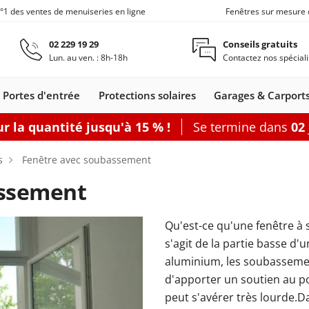
n°1 des ventes de menuiseries en ligne
Fenêtres sur mesure 
Aller au contenu principal
02 229 19 29
Conseils gratuits
Lun. au ven. : 8h-18h
Contactez nos spéciali
Portes d'entrée
Protections solaires
Garages & Carport
r la quantité jusqu'à 15 % !
Se termine dans
02
Carports
Fenêtres de toit
Portes de service
Clôtures
Fenêtre coulissante
Accessoires
Options
s
Fenêtre avec soubassement
Accouplement
Baie vitrée 2
assement
Produits d'en
Baie vitrée 3
Joints de fen
Baie vitrée 4
Qu'est-ce qu'une fenêtre à
nêtres
leil
s coulissants
rtes d'entrée
Fenêtres Alu
Baie accordéon
Carports
Portes-fenêtres
Stores
Fenêtres de toit
Portes de
Clôtures alu
Baie soulevante-
Stores enrouleurs
Portes-fenêtres Alu
Carports
Portes de
Carports avec abri
Fenêtre coulissa
Pergolas
Grillages rigid
Portes de
Plus d'access
Accessoires
s'agit de la partie basse d'
les
s
Bois
adossés
bannes
Bois-Alu
service Acier
autoportants
coulissante
extérieurs
service
de jardin
service
aluminium, les soubassemen
Bois
PVC
d'apporter un soutien au poi
porte-fenêtre
 baie vitrée
rer
Configurer
Configurer
Configurer
Configurer
Configurer
peut s'avérer très lourde.D
Configurer
Configurer
Configurer
Configurer une porte de service