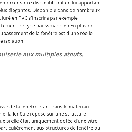
Carport moto
Dimensions des clôtures
forcer votre dispositif tout en lui apportant
 plus élégantes. Disponible dans de nombreux
uré en PVC s'inscrira par exemple
ue
c volet roulant
Fenêtre avec croisillons
Pergola bioclimatique
Sécuriser la porte-fenêtre
rtement de type haussmannien.En plus de
garage avec portillon
Types de carport
blanche
Portes d'entrée vitrées
oubassement de la fenêtre est d'une réelle
nos portes-fenêtres Schüco en
re isolation.
nos fenêtres Schüco en aluminium
os baies vitrées Smart-Slide
os volets roulants extérieurs
nos portails en aluminium
os portes d'entrée alu
uiserie aux multiples atouts.
os portes de garage sectionnelles
 basse de la fenêtre étant dans le matériau
rie, la fenêtre repose sur une structure
e si elle était uniquement dotée d’une vitre.
particulièrement aux structures de fenêtre ou