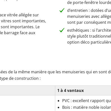
de porte-fenêtre lourd
d’entretien : dotées d’
ace vitrée allégée sur
menuiseries avec allèg
 vitres sont importantes,
sont par conséquent mo
 sont importantes. Le
esthétiques : si l’archi
de barrage face aux
style plutôt traditionne
option déco particuliè
es de la même manière que les menuiseries qui en sont d
type de construction :
1 à 4 vantaux
PVC : excellent rapport qual
Bois : matière noble isolan