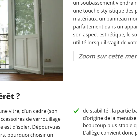
un soubassement viendra ren
une touche stylistique des
matériaux, un panneau moul
rées
s-fenêtres
ires
Fenêtres Aluplast
Brise-soleil orientable électrique
Baies vitrées fixes
Couleurs des portes-fenêtres
Fenêtres Kömmerling
Prix Baie vitrée
Store banne électriq
Porte-fenêtre ave
Fenêtres VEKA
parfaitement dans un appa
leurs de carport
Portail coulissant 4m
Couleurs des portes de garage
Prix des clôtures
Prix des portails
Portes de 
tes d'entrée
Porte de service anthracite
Porte de service 
son aspect esthétique, le s
Découvrez 
utilité lorsqu'il s'agit de vot
Découvrez 
Découvrez n
Découvrez n
s
ions
déos & Instructions
aluminium
Découvrez 
Découvrez n
rte de service
 & Instructions
Zoom sur cette men
Découvrez n
carport
érêt ?
de stabilité : la partie
ne vitre, d’un cadre (son
d’origine de la menuise
accessoires de verrouillage
beaucoup plus stable qu
ôle est d'isoler. Dépourvues
L’allège convient donc 
ors, pourquoi choisir un