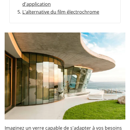
d'application
L'alternative du film électrochrome
Garages & Carports
Clôtures et portails
M'identifier
Conseils gratuits
Imaginez un verre capable de s'adapter à vos besoins