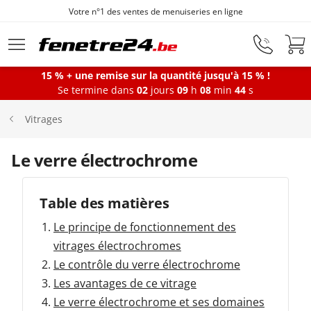
Votre n°1 des ventes de menuiseries en ligne
Aller au contenu principal
15 % + une remise sur la quantité jusqu'à 15 % !
Se termine dans
02
jours
09
h
08
min
44
s
Fenêtres
Vitrages
Portes-fenêtres
Le verre électrochrome
Baies vitrées
Table des matières
Le principe de fonctionnement des
Portes d'entrée
vitrages électrochromes
Le contrôle du verre électrochrome
Les avantages de ce vitrage
Protections solaires
Le verre électrochrome et ses domaines