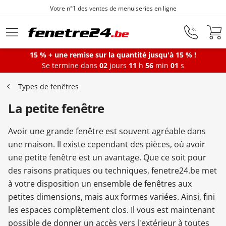
Votre n°1 des ventes de menuiseries en ligne
Aller au contenu principal
15 % + une remise sur la quantité jusqu'à 15 % !
Se termine dans
02
jours
11
h
56
min
00
s
Fenêtres
Types de fenêtres
La petite fenêtre
Portes-fenêtres
Avoir une grande fenêtre est souvent agréable dans
Baies vitrées
une maison. Il existe cependant des pièces, où avoir
une petite fenêtre est un avantage. Que ce soit pour
des raisons pratiques ou techniques, fenetre24.be met
Portes d'entrée
à votre disposition un ensemble de fenêtres aux
petites dimensions, mais aux formes variées. Ainsi, fini
les espaces complètement clos. Il vous est maintenant
Protections solaires
possible de donner un accès vers l'extérieur à toutes