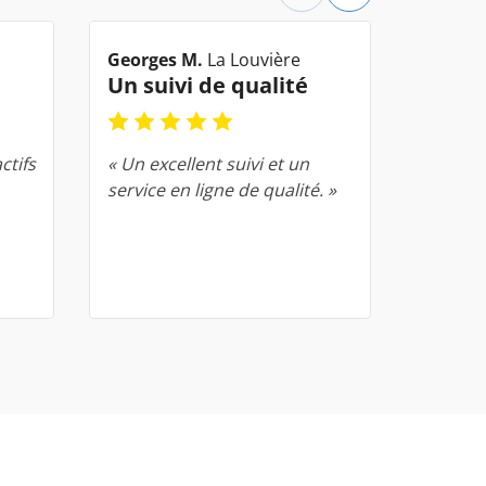
Georges M.
La Louvière
Joël M.
Un suivi de qualité
Com
ctifs
« Un excellent suivi et un
« Un gr
service en ligne de qualité. »
déroul
comma