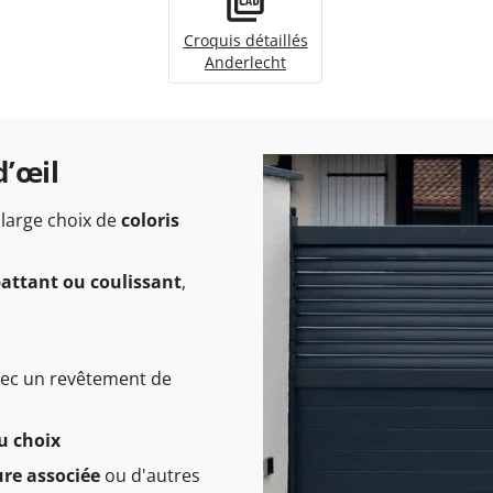
Croquis détaillés
Anderlecht
d’œil
 large choix de
coloris
 battant ou coulissant
,
vec un revêtement de
u choix
ure associée
ou d'autres