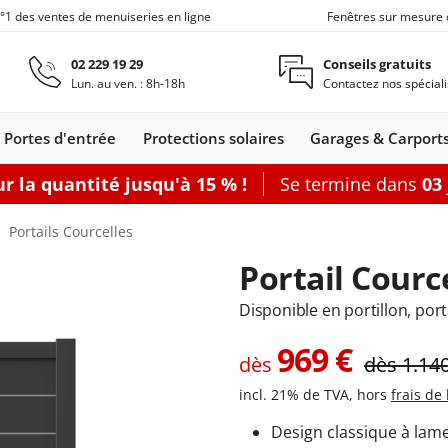
n°1 des ventes de menuiseries en ligne
Fenêtres sur mesure 
Aller au contenu principal
02 229 19 29
Conseils gratuits
Lun. au ven. : 8h-18h
Contactez nos spéciali
Portes d'entrée
Protections solaires
Garages & Carport
r la quantité jusqu'à 15 % !
Se termine dans
03
Carports
Fenêtres de toit
Portes de service
Clôtures
Fenêtre coulissante
Accessoires
Options
Portails Courcelles
Accouplement
Baie vitrée 2
Portail Courc
Produits d'en
Baie vitrée 3
Joints de fen
Baie vitrée 4
Disponible en portillon, port
nêtres
leil
s coulissants
rtes d'entrée
Fenêtres Alu
Baie accordéon
Carports
Portes-fenêtres
Stores
Fenêtres de toit
Portes de
Clôtures alu
Baie soulevante-
Stores enrouleurs
Portes-fenêtres Alu
Carports
Portes de
Carports avec abri
Fenêtre coulissa
Pergolas
Grillages rigid
Portes de
Plus d'access
Accessoires
969
€
les
s
Bois
adossés
bannes
Bois-Alu
service Acier
autoportants
coulissante
extérieurs
dès
service
de jardin
service
dès
1.14
Bois
PVC
incl. 21% de TVA, hors
frais de 
porte-fenêtre
 baie vitrée
rer
Configurer
Configurer
Configurer
Configurer
Configurer
Design classique à lamel
Configurer
Configurer
Configurer
Configurer une porte de service