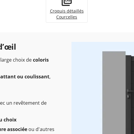
Croquis détaillés
Courcelles
d’œil
 large choix de
coloris
 battant ou coulissant
,
vec un revêtement de
u choix
ure associée
ou d'autres