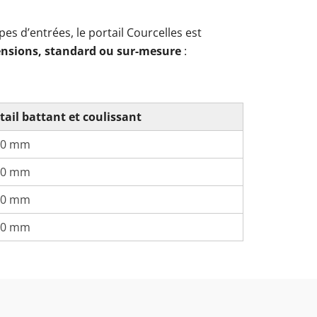
pes d’entrées, le portail Courcelles est
ensions, standard ou sur-mesure
:
tail battant et coulissant
00 mm
00 mm
00 mm
00 mm