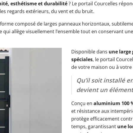
ité, esthétisme et durabilité
? Le portail Courcelles répo
s regards extérieurs, du vent et du bruit.
forme composé de larges panneaux horizontaux, subtilement
re qui allège visuellement l’ensemble tout en conservant un
Disponible dans
une large 
spéciales
, le portail Courc
de votre maison ou à votre 
Qu’il soit installé 
devient un élément 
Conçu en
aluminium 100 %
et résistance aux intempé
protège efficacement contre 
temps, garantissant
une lo