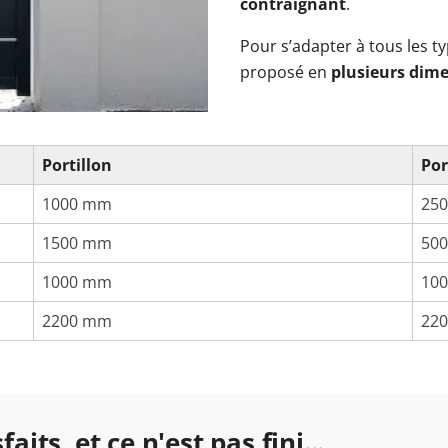
contraignant
.
Pour s’adapter à tous les ty
proposé en
plusieurs dim
Portillon
Por
1000 mm
25
1500 mm
50
1000 mm
10
2200 mm
22
aits, et ce n'est pas fini...