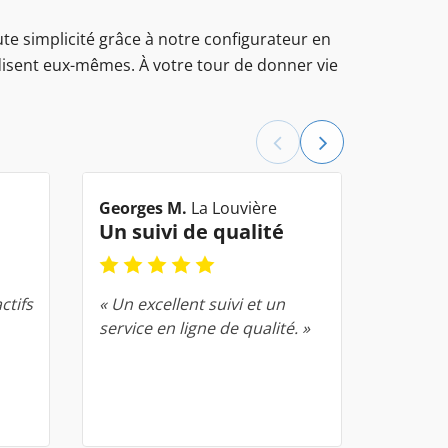
oute simplicité grâce à notre configurateur en
 disent eux-mêmes. À votre tour de donner vie
Georges M.
La Louvière
Joël M.
Un suivi de qualité
Com
ctifs
« Un excellent suivi et un
« Un gr
service en ligne de qualité. »
déroul
comma