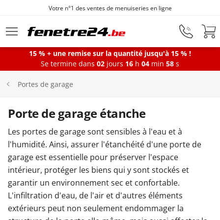
Votre n°1 des ventes de menuiseries en ligne
Aller au contenu principal
15 % + une remise sur la quantité jusqu'à 15 % !
Se termine dans
02
jours
16
h
04
min
58
s
Fenêtres
Portes de garage
Portes-fenêtres
Porte de garage étanche
Les portes de garage sont sensibles à l'eau et à
Baies vitrées
l'humidité. Ainsi, assurer l'étanchéité d'une porte de
garage est essentielle pour préserver l'espace
intérieur, protéger les biens qui y sont stockés et
Portes d'entrée
garantir un environnement sec et confortable.
L'infiltration d'eau, de l'air et d'autres éléments
Protections solaires
extérieurs peut non seulement endommager la