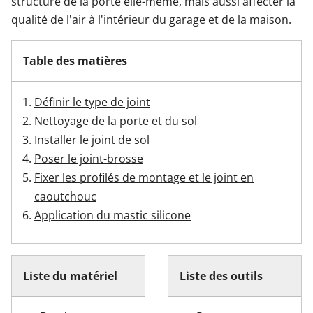
structure de la porte elle-même, mais aussi affecter la
qualité de l'air à l'intérieur du garage et de la maison.
Garages & Carports
Table des matières
Clôtures et portails
Définir le type de joint
Nettoyage de la porte et du sol
M'identifier
Installer le joint de sol
Poser le joint-brosse
Conseils gratuits
Fixer les profilés de montage et le joint en
caoutchouc
Application du mastic silicone
Liste du matériel
Liste des outils