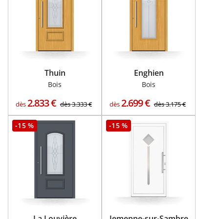
Thuin
Enghien
Bois
Bois
2.833
€
2.699
€
dès
dès
3.333
€
dès
dès
3.175
€
-15 %
-15 %
La Louvière
Jemeppe-sur-Sambre