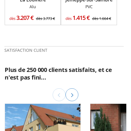
Alu
PVC
3.207
€
1.415
€
dès
dès
3.773
€
dès
dès
1.664
€
SATISFACTION CLIENT
Plus de 250 000 clients satisfaits, et ce
n'est pas fini...