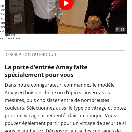
En lançant la
vidéo, vous
donnez votre
accord pour
un transfert
de données
01:34
vers YouTube
qui est
gouverné par
leur politique
de
confidentialité.
DESCRIPTION DU PRODUIT
Plus
d'informations
La porte d’entrée Amay faite
LANCER
LA VIDÉO
spécialement pour vous
Dans notre configurateur, commandez le modèle
Amay en bois de chêne ou d’épicéa, insérez vos
mesures, puis choisissez entre de nombreuses
couleurs. Sélectionnez aussi le type de vitrage et optez
pour un vitrage ornementé, clair ou opaque. Vous
pouvez également partir pour un vitrage de sécurité si
vous le souhaitez. Découvrez aussi des centaines de