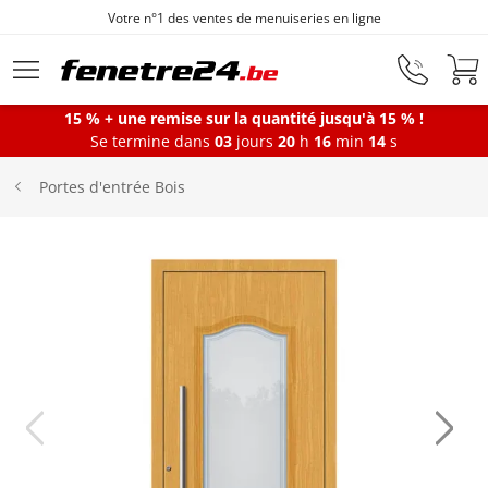
Votre n°1 des ventes de menuiseries en ligne
Aller au contenu principal
15 % + une remise sur la quantité jusqu'à 15 % !
Se termine dans
03
jours
20
h
16
min
14
s
Fenêtres
Portes d'entrée Bois
Portes-fenêtres
Baies vitrées
Portes d'entrée
Protections solaires